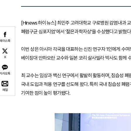
[Hinews 하이뉴스] 최민주 고려대학교 구로병원 감염내과 
폐렴구균 심포지엄’에서 ‘젊은과학자상’을 수상했다고 밝혔다
페이스북
이번 상은 아시아 각국을 대표하는 신진 연구자 1인에게 수여
베이징대 안하오란 교수와 일본 코리 살사빌라 박사도 함께 
X
카카오톡
최 교수는 임상과 백신 연구에서 활발히 활동하며, 침습성 폐
국내 도입과 적용 연구를 선도해 왔다. 특히 국내 침습성 폐
메일
기여한 점이 높이 평가됐다.