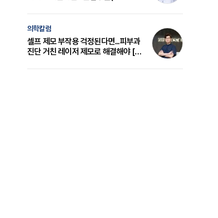
의 원리와 선택 기준 [길건 원장 칼럼]
의학칼럼
셀프 제모 부작용 걱정된다면...피부과
진단 거친 레이저 제모로 해결해야 [변
준석 원장 칼럼]