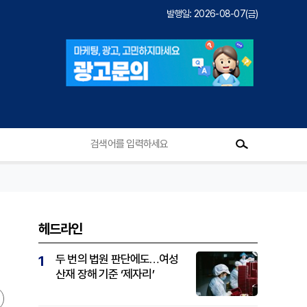
발행일: 2026-08-07(금)
헤드라인
두 번의 법원 판단에도…여성
1
산재 장해 기준 ‘제자리’