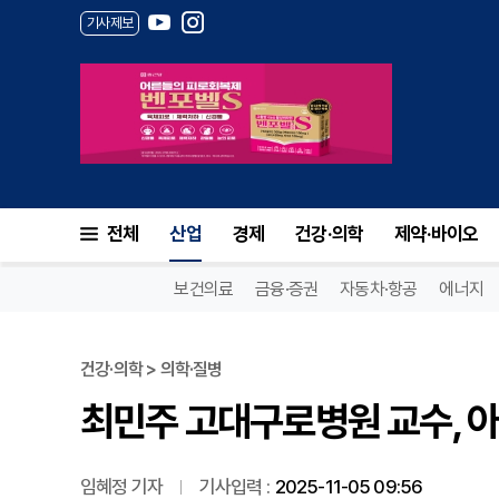
기사제보
최민주 고대구로병원 교수, 아
전체
산업
경제
건강·의학
제약·바이오
보건의료
금융·증권
자동차·항공
에너지
건강·의학 > 의학·질병
최민주 고대구로병원 교수, 
임혜정 기자
기사입력 :
2025-11-05 09:56