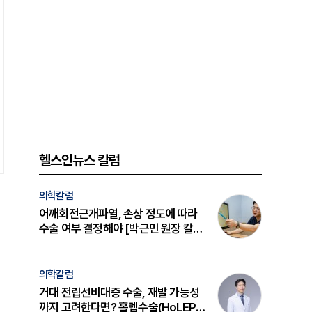
헬스인뉴스 칼럼
의학칼럼
어깨회전근개파열, 손상 정도에 따라
수술 여부 결정해야 [박근민 원장 칼
럼]
의학칼럼
거대 전립선비대증 수술, 재발 가능성
까지 고려한다면? 홀렙수술(HoLEP)