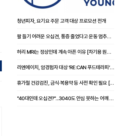
청년피자, 요기요 주문 고객 대상 프로모션 전개
팔 들기 어려운 오십견, 통증 줄었다고 운동 멈추면 안 되는 이유 [이병욱 원장 칼럼]
허리 MRI는 정상인데 계속 아픈 이유 [차기용 원장 칼럼]
리엔에이치, 암경험자 대상 ‘RE:CAN 푸드테라피’ 운영
휴가철 건강검진, 금식·복용약 등 사전 확인 필요 [정도감 원장 칼럼]
"40대인데 오십견?"...3040도 안심 못하는 어깨 유착성 관절낭염