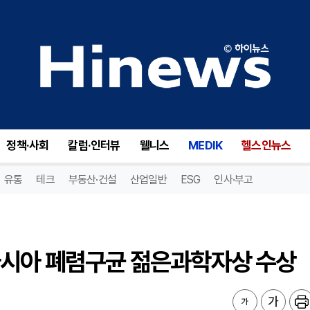
시아 폐렴구균 젊은과학자상 수상
정책·사회
칼럼·인터뷰
웰니스
MEDIK
헬스인뉴스
유통
테크
부동산·건설
산업일반
ESG
인사·부고
아시아 폐렴구균 젊은과학자상 수상