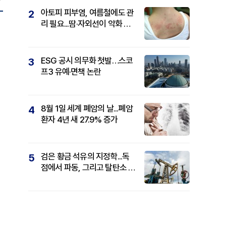
아토피 피부염, 여름철에도 관
2
리 필요...땀·자외선이 악화 요
인
ESG 공시 의무화 첫발…스코
3
프3 유예·면책 논란
8월 1일 세계 폐암의 날...폐암
4
환자 4년 새 27.9% 증가
검은 황금 석유의 지정학...독
5
점에서 파동, 그리고 탈탄소 패
권까지