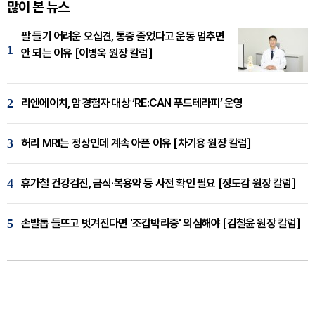
많이 본 뉴스
팔 들기 어려운 오십견, 통증 줄었다고 운동 멈추면
1
안 되는 이유 [이병욱 원장 칼럼]
2
리엔에이치, 암경험자 대상 ‘RE:CAN 푸드테라피’ 운영
3
허리 MRI는 정상인데 계속 아픈 이유 [차기용 원장 칼럼]
4
휴가철 건강검진, 금식·복용약 등 사전 확인 필요 [정도감 원장 칼럼]
5
손발톱 들뜨고 벗겨진다면 '조갑박리증' 의심해야 [김철윤 원장 칼럼]