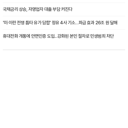
국채금리 상승, 자영업자 대출 부담 커진다
'미·이란 전쟁 틈타 유가 담합' 정유 4사 기소…파급 효과 26조 원 달해
휴대전화 개통에 안면인증 도입...강화된 본인 절차로 민생범죄 차단