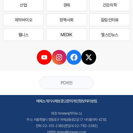
산업
경제
건강·의학
제약·바이오
정책·사회
칼럼·인터뷰
웰니스
MEDI·K
헬스인뉴스
PC버전
매체소개
기사제보
광고문의
개인정보처리방침
제호: hinews(하이뉴스)
주소: 서울특별시 영등포구 국제금융로2길 17 시티플라자 421호
전화: 02-313-2382(편집국: 02-782-2382)
이메일: press@hinews.co.kr