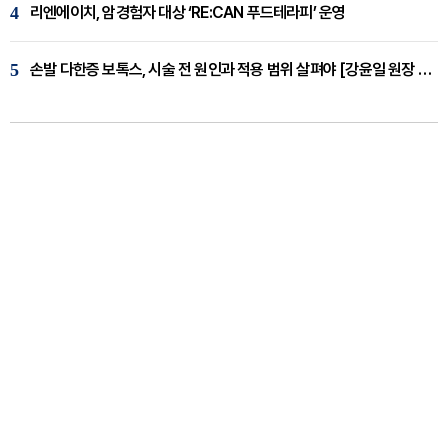
4
리엔에이치, 암경험자 대상 ‘RE:CAN 푸드테라피’ 운영
5
손발 다한증 보톡스, 시술 전 원인과 적용 범위 살펴야 [강윤일 원장 칼럼]