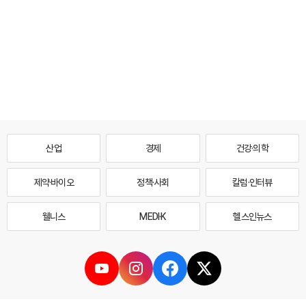
산업
경제
건강·의학
제약·바이오
정책·사회
칼럼·인터뷰
웰니스
MEDI·K
헬스인뉴스