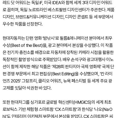
레드 닷 어워드는 독일 iF, 미국 IDEA와 함께 세계 3대 디자인 어워드
로 꼽히며, 독일 노르트라인 베스트팔렌 디자인센터가 주관한다. 제품
디자인, 브랜드&커뮤니케이션 디자인, 디자인 콘셉트 등 세 부문에서
우수한 작품을 선정한다.
현대자동차는 단편 영화 ‘밤낚시’로 필름&애니메이션 분야에서 최우
수상(Best of the Best)을, 광고 분야에서 본상을 수상했다. 이 작품
은 전기차 충전소를 배경으로 자동차에 장착된 카메라 시점을 활용한
독창적인 촬영 방식으로 주목받았다. 배우 손석구와 광고대행사 이노
션이 함께 제작한 해당 작품은 ‘제28회 판타지아 국제 영화제’ 국제 단
편 경쟁 부문에서 최고 편집상(Best Editing)을 수상했으며, ‘칸 라이
언즈 2025’ 그랑프리, 클리오 어워즈, 뉴욕 페스티벌 등 세계 주요 광
고제를 잇달아 석권한 바 있다.
또한 현대차그룹 싱가포르 글로벌 혁신센터(HMGICS)의 세계 최초
로보틱스 기반 체험형 스마트팜 ‘CX 스마트팜’과 한식당 ‘나오(Na O
h)’도 인테리어 아키텍처 부문에서 본상을 받았다. CX 스마트팜은 씨