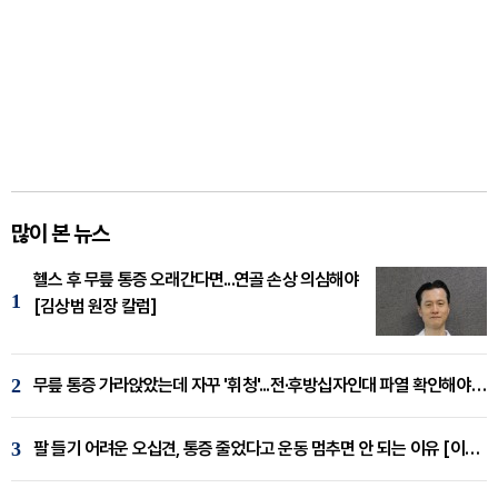
많이 본 뉴스
헬스 후 무릎 통증 오래간다면...연골 손상 의심해야
1
[김상범 원장 칼럼]
2
무릎 통증 가라앉았는데 자꾸 '휘청'...전·후방십자인대 파열 확인해야 [곽우경 원장 칼럼]
3
팔 들기 어려운 오십견, 통증 줄었다고 운동 멈추면 안 되는 이유 [이병욱 원장 칼럼]