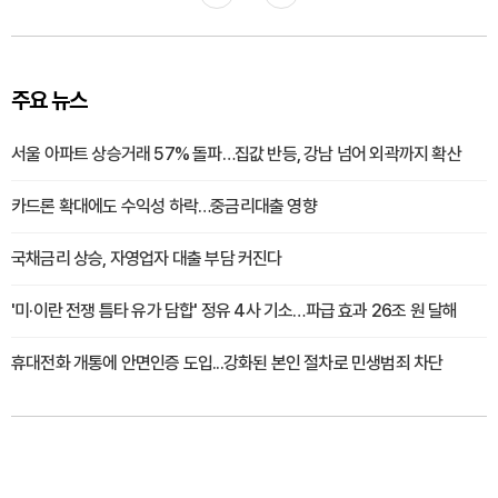
주요 뉴스
서울 아파트 상승거래 57% 돌파…집값 반등, 강남 넘어 외곽까지 확산
카드론 확대에도 수익성 하락…중금리대출 영향
국채금리 상승, 자영업자 대출 부담 커진다
'미·이란 전쟁 틈타 유가 담합' 정유 4사 기소…파급 효과 26조 원 달해
휴대전화 개통에 안면인증 도입...강화된 본인 절차로 민생범죄 차단