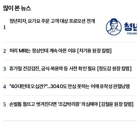
많이 본 뉴스
청년피자, 요기요 주문 고객 대상 프로모션 전개
1
2
허리 MRI는 정상인데 계속 아픈 이유 [차기용 원장 칼럼]
3
휴가철 건강검진, 금식·복용약 등 사전 확인 필요 [정도감 원장 칼럼]
4
"40대인데 오십견?"...3040도 안심 못하는 어깨 유착성 관절낭염
5
손발톱 들뜨고 벗겨진다면 '조갑박리증' 의심해야 [김철윤 원장 칼럼]