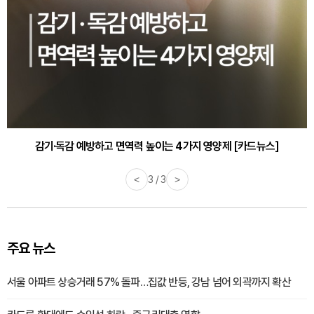
감기·독감 예방하고 면역력 높이는 4가지 영양제 [카드뉴스]
<
3 / 3
>
주요 뉴스
서울 아파트 상승거래 57% 돌파…집값 반등, 강남 넘어 외곽까지 확산