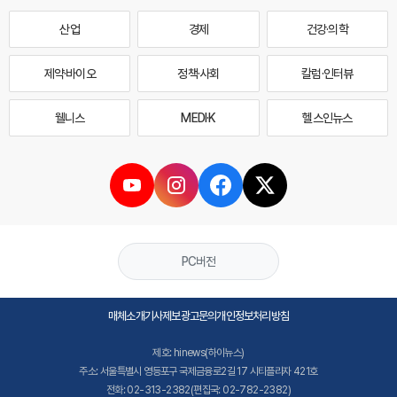
산업
경제
건강·의학
제약·바이오
정책·사회
칼럼·인터뷰
웰니스
MEDI·K
헬스인뉴스
PC버전
매체소개
기사제보
광고문의
개인정보처리방침
제호: hinews(하이뉴스)
주소: 서울특별시 영등포구 국제금융로2길 17 시티플라자 421호
전화: 02-313-2382(편집국: 02-782-2382)