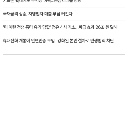
카드론 확대에도 수익성 하락…중금리대출 영향
국채금리 상승, 자영업자 대출 부담 커진다
'미·이란 전쟁 틈타 유가 담합' 정유 4사 기소…파급 효과 26조 원 달해
휴대전화 개통에 안면인증 도입...강화된 본인 절차로 민생범죄 차단