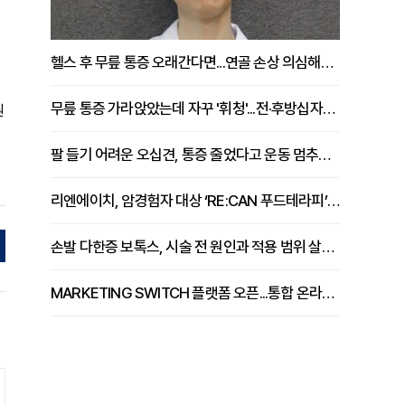
헬스 후 무릎 통증 오래간다면...연골 손상 의심해야 [김상범 원장 칼럼]
무릎 통증 가라앉았는데 자꾸 '휘청'...전·후방십자인대 파열 확인해야 [곽우경 원장 칼럼]
원
팔 들기 어려운 오십견, 통증 줄었다고 운동 멈추면 안 되는 이유 [이병욱 원장 칼럼]
리엔에이치, 암경험자 대상 ‘RE:CAN 푸드테라피’ 운영
손발 다한증 보톡스, 시술 전 원인과 적용 범위 살펴야 [강윤일 원장 칼럼]
MARKETING SWITCH 플랫폼 오픈...통합 온라인 마케팅 서비스 확대