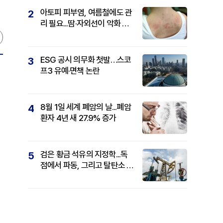
아토피 피부염, 여름철에도 관
2
리 필요...땀·자외선이 악화 요
인
ESG 공시 의무화 첫발…스코
3
프3 유예·면책 논란
8월 1일 세계 폐암의 날...폐암
4
환자 4년 새 27.9% 증가
검은 황금 석유의 지정학...독
5
점에서 파동, 그리고 탈탄소 패
권까지