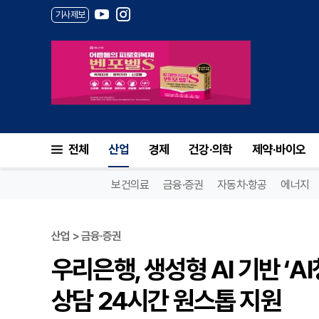
기사제보
전체
산업
경제
건강·의학
제약·바이오
보건의료
금융·증권
자동차·항공
에너지
산업 > 금융·증권
우리은행, 생성형 AI 기반 ‘
상담 24시간 원스톱 지원