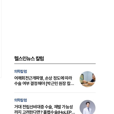
헬스인뉴스 칼럼
의학칼럼
어깨회전근개파열, 손상 정도에 따라
수술 여부 결정해야 [박근민 원장 칼
럼]
의학칼럼
거대 전립선비대증 수술, 재발 가능성
까지 고려한다면? 홀렙수술(HoLEP)