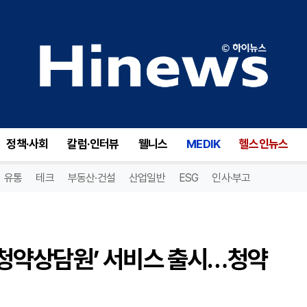
우리은행, 생성형 AI 기반 ‘AI청약상담원’ 서비스 출시…청약 상담 24시간 원스톱 지원
정책·사회
칼럼·인터뷰
웰니스
MEDIK
헬스인뉴스
유통
테크
부동산·건설
산업일반
ESG
인사·부고
AI청약상담원’ 서비스 출시…청약