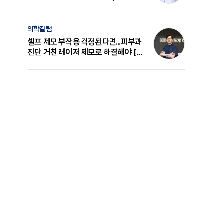
의 원리와 선택 기준 [길건 원장 칼럼]
의학칼럼
셀프 제모 부작용 걱정된다면...피부과
진단 거친 레이저 제모로 해결해야 [변
준석 원장 칼럼]