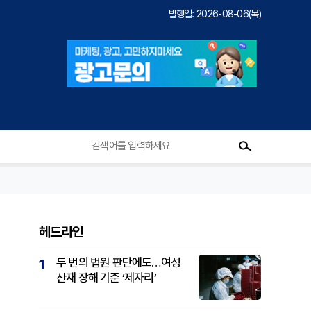
발행일: 2026-08-06(목)
헤드라인
두 번의 법원 판단에도…여성
1
산재 장해 기준 ‘제자리’