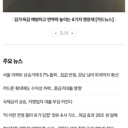
감기·독감 예방하고 면역력 높이는 4가지 영양제 [카드뉴스]
<
3 / 3
>
주요 뉴스
서울 아파트 상승거래 57% 돌파…집값 반등, 강남 넘어 외곽까지 확산
카드론 확대에도 수익성 하락…중금리대출 영향
국채금리 상승, 자영업자 대출 부담 커진다
'미·이란 전쟁 틈타 유가 담합' 정유 4사 기소…파급 효과 26조 원 달해