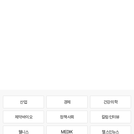
산업
경제
건강·의학
제약·바이오
정책·사회
칼럼·인터뷰
웰니스
MEDI·K
헬스인뉴스