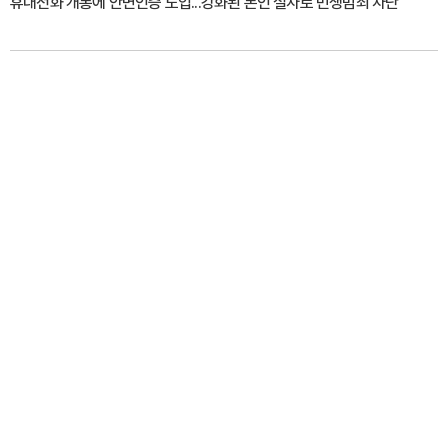
휴대전화 개통에 안면인증 도입...강화된 본인 절차로 민생범죄 차단