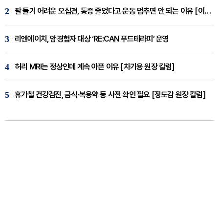
2
팔 들기 어려운 오십견, 통증 줄었다고 운동 멈추면 안 되는 이유 [이병욱 원장 칼럼]
3
리엔에이치, 암경험자 대상 ‘RE:CAN 푸드테라피’ 운영
4
허리 MRI는 정상인데 계속 아픈 이유 [차기용 원장 칼럼]
5
휴가철 건강검진, 금식·복용약 등 사전 확인 필요 [정도감 원장 칼럼]