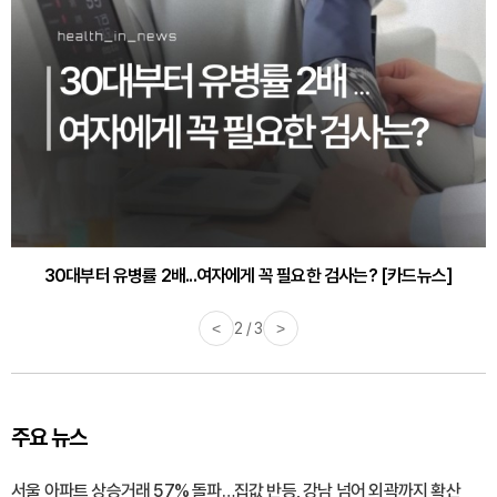
30대부터 유병률 2배...여자에게 꼭 필요한 검사는? [카드뉴스]
감기·독감 예방하고 면역력 높이는 4가지 영양제 [카드뉴스]
<
2 / 3
>
주요 뉴스
서울 아파트 상승거래 57% 돌파…집값 반등, 강남 넘어 외곽까지 확산