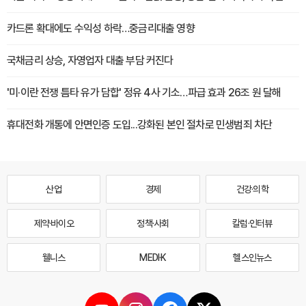
카드론 확대에도 수익성 하락…중금리대출 영향
국채금리 상승, 자영업자 대출 부담 커진다
'미·이란 전쟁 틈타 유가 담합' 정유 4사 기소…파급 효과 26조 원 달해
휴대전화 개통에 안면인증 도입...강화된 본인 절차로 민생범죄 차단
산업
경제
건강·의학
제약·바이오
정책·사회
칼럼·인터뷰
웰니스
MEDI·K
헬스인뉴스