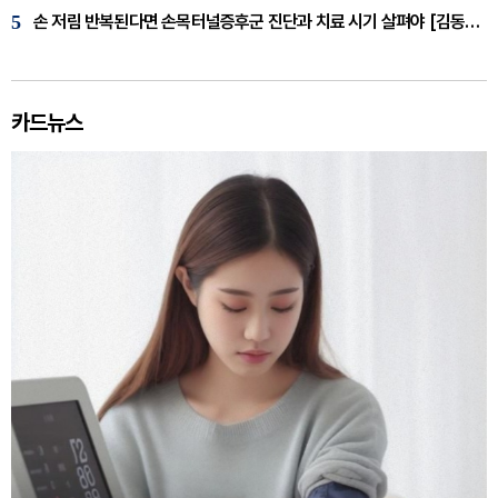
5
손 저림 반복된다면 손목터널증후군 진단과 치료 시기 살펴야 [김동현 원장 칼럼]
카드뉴스