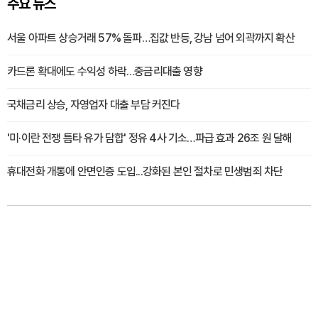
주요 뉴스
서울 아파트 상승거래 57% 돌파…집값 반등, 강남 넘어 외곽까지 확산
카드론 확대에도 수익성 하락…중금리대출 영향
국채금리 상승, 자영업자 대출 부담 커진다
'미·이란 전쟁 틈타 유가 담합' 정유 4사 기소…파급 효과 26조 원 달해
휴대전화 개통에 안면인증 도입...강화된 본인 절차로 민생범죄 차단