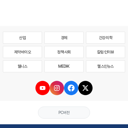
산업
경제
건강·의학
제약·바이오
정책·사회
칼럼·인터뷰
웰니스
MEDI·K
헬스인뉴스
PC버전