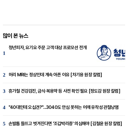
많이 본 뉴스
청년피자, 요기요 주문 고객 대상 프로모션 전개
1
2
허리 MRI는 정상인데 계속 아픈 이유 [차기용 원장 칼럼]
3
휴가철 건강검진, 금식·복용약 등 사전 확인 필요 [정도감 원장 칼럼]
4
"40대인데 오십견?"...3040도 안심 못하는 어깨 유착성 관절낭염
5
손발톱 들뜨고 벗겨진다면 '조갑박리증' 의심해야 [김철윤 원장 칼럼]