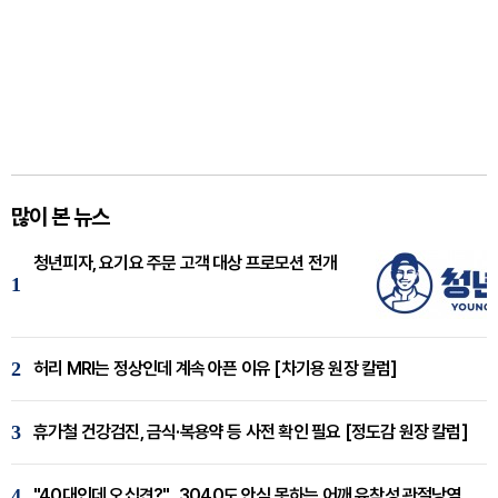
많이 본 뉴스
청년피자, 요기요 주문 고객 대상 프로모션 전개
1
2
허리 MRI는 정상인데 계속 아픈 이유 [차기용 원장 칼럼]
3
휴가철 건강검진, 금식·복용약 등 사전 확인 필요 [정도감 원장 칼럼]
4
"40대인데 오십견?"...3040도 안심 못하는 어깨 유착성 관절낭염