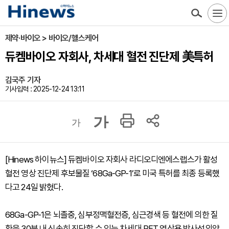
제약·바이오 > 바이오/헬스케어
듀켐바이오 자회사, 차세대 혈전 진단제 美특허
김국주 기자
기사입력 : 2025-12-24 13:11
가
가
[Hinews 하이뉴스] 듀켐바이오 자회사 라디오디엔에스랩스가 활성
혈전 영상 진단제 후보물질 ‘68Ga-GP-1’로 미국 특허를 최종 등록했
다고 24일 밝혔다.
68Ga-GP-1은 뇌졸중, 심부정맥혈전증, 심근경색 등 혈전에 의한 질
환을 30분 내 신속히 진단할 수 있는 차세대 PET 영상용 방사성의약