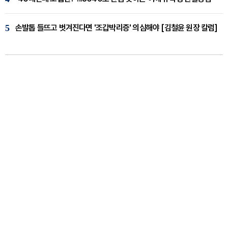
5
손발톱 들뜨고 벗겨진다면 '조갑박리증' 의심해야 [김철윤 원장 칼럼]