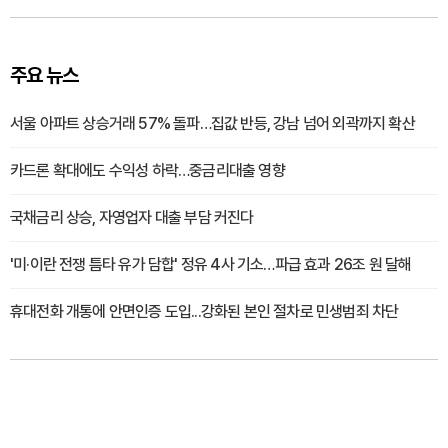
주요 뉴스
서울 아파트 상승거래 57% 돌파…집값 반등, 강남 넘어 외곽까지 확산
카드론 확대에도 수익성 하락…중금리대출 영향
국채금리 상승, 자영업자 대출 부담 커진다
'미·이란 전쟁 틈타 유가 담합' 정유 4사 기소…파급 효과 26조 원 달해
휴대전화 개통에 안면인증 도입...강화된 본인 절차로 민생범죄 차단