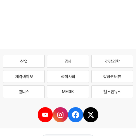
산업
경제
건강·의학
제약·바이오
정책·사회
칼럼·인터뷰
웰니스
MEDI·K
헬스인뉴스