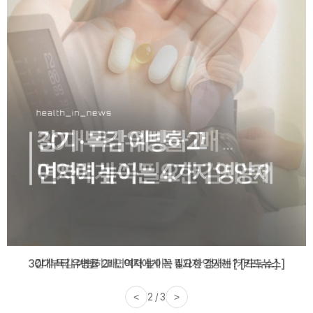
감기·독감 예방하고 면역력 높이는 4가지 영양제 [카드뉴스]
<
3 / 3
>