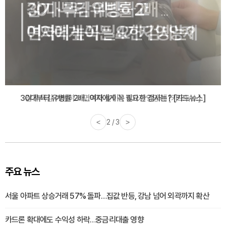
감기·독감 예방하고 면역력 높이는 4가지 영양제 [카드뉴스]
<
3 / 3
>
주요 뉴스
서울 아파트 상승거래 57% 돌파…집값 반등, 강남 넘어 외곽까지 확산
카드론 확대에도 수익성 하락…중금리대출 영향