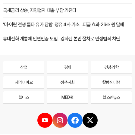
국채금리 상승, 자영업자 대출 부담 커진다
'미·이란 전쟁 틈타 유가 담합' 정유 4사 기소…파급 효과 26조 원 달해
휴대전화 개통에 안면인증 도입...강화된 본인 절차로 민생범죄 차단
산업
경제
건강·의학
제약·바이오
정책·사회
칼럼·인터뷰
웰니스
MEDI·K
헬스인뉴스