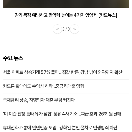
감기·독감 예방하고 면역력 높이는 4가지 영양제 [카드뉴스]
<
3 / 3
>
주요 뉴스
서울 아파트 상승거래 57% 돌파…집값 반등, 강남 넘어 외곽까지 확산
카드론 확대에도 수익성 하락…중금리대출 영향
국채금리 상승, 자영업자 대출 부담 커진다
'미·이란 전쟁 틈타 유가 담합' 정유 4사 기소…파급 효과 26조 원 달해
휴대전화 개통에 안면인증 도입...강화된 본인 절차로 민생범죄 차단