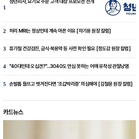
청년피자, 요기요 주문 고객 대상 프로모션 전개
1
2
허리 MRI는 정상인데 계속 아픈 이유 [차기용 원장 칼럼]
3
휴가철 건강검진, 금식·복용약 등 사전 확인 필요 [정도감 원장 칼럼]
4
"40대인데 오십견?"...3040도 안심 못하는 어깨 유착성 관절낭염
5
손발톱 들뜨고 벗겨진다면 '조갑박리증' 의심해야 [김철윤 원장 칼럼]
카드뉴스