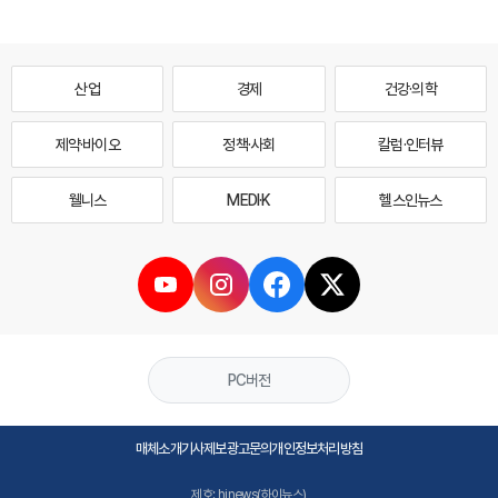
산업
경제
건강·의학
제약·바이오
정책·사회
칼럼·인터뷰
웰니스
MEDI·K
헬스인뉴스
PC버전
매체소개
기사제보
광고문의
개인정보처리방침
제호: hinews(하이뉴스)