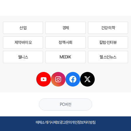
산업
경제
건강·의학
제약·바이오
정책·사회
칼럼·인터뷰
웰니스
MEDI·K
헬스인뉴스
PC버전
매체소개
기사제보
광고문의
개인정보처리방침