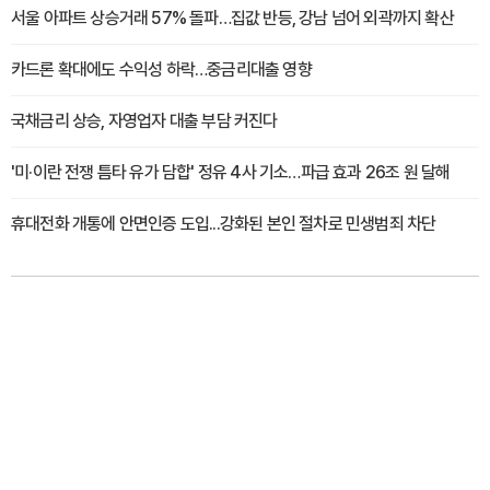
서울 아파트 상승거래 57% 돌파…집값 반등, 강남 넘어 외곽까지 확산
카드론 확대에도 수익성 하락…중금리대출 영향
국채금리 상승, 자영업자 대출 부담 커진다
'미·이란 전쟁 틈타 유가 담합' 정유 4사 기소…파급 효과 26조 원 달해
휴대전화 개통에 안면인증 도입...강화된 본인 절차로 민생범죄 차단