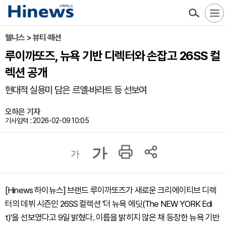
웰니스 > 뷰티·패션
루이까또즈, 뉴욕 기반 디렉터와 손잡고 26SS 컬
렉션 공개
현대적 실용미 담은 르엘·바라트 등 선보여
오하은 기자
기사입력 : 2026-02-09 10:05
가
가
[Hinews 하이뉴스] 브랜드 루이까또즈가 새로운 크리에이티브 디렉
터의 데뷔 시즌인 26SS 컬렉션 '더 뉴욕 에딧(The NEW YORK Edi
t)'을 선보였다고 9일 밝혔다. 이름을 밝히지 않은 채 등장한 뉴욕 기반