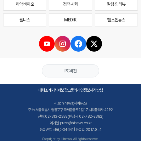
제약·바이오
정책·사회
칼럼·인터뷰
웰니스
MEDI·K
헬스인뉴스
PC버전
매체소개
기사제보
광고문의
개인정보처리방침
제호: hinews(하이뉴스)
주소: 서울특별시 영등포구 국제금융로2길 17 시티플라자 421호
전화: 02-313-2382(편집국: 02-782-2382)
이메일: press@hinews.co.kr
등록번호: 서울,아04641 | 등록일: 2017. 8. 4
Copyright by Hinews. All rights reserved.