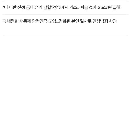
'미·이란 전쟁 틈타 유가 담합' 정유 4사 기소…파급 효과 26조 원 달해
휴대전화 개통에 안면인증 도입...강화된 본인 절차로 민생범죄 차단