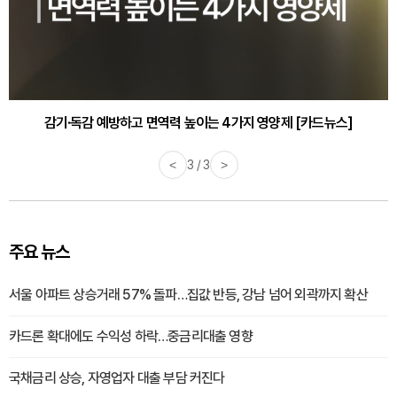
감기·독감 예방하고 면역력 높이는 4가지 영양제 [카드뉴스]
<
3 / 3
>
주요 뉴스
서울 아파트 상승거래 57% 돌파…집값 반등, 강남 넘어 외곽까지 확산
카드론 확대에도 수익성 하락…중금리대출 영향
국채금리 상승, 자영업자 대출 부담 커진다