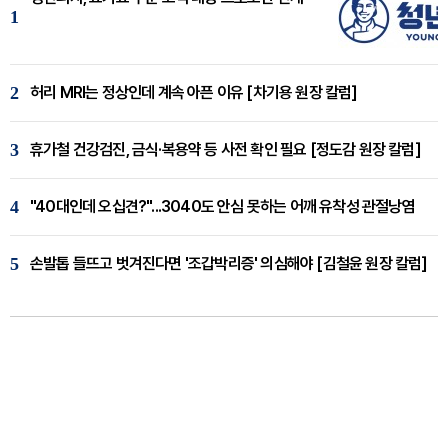
1
2
허리 MRI는 정상인데 계속 아픈 이유 [차기용 원장 칼럼]
3
휴가철 건강검진, 금식·복용약 등 사전 확인 필요 [정도감 원장 칼럼]
4
"40대인데 오십견?"...3040도 안심 못하는 어깨 유착성 관절낭염
5
손발톱 들뜨고 벗겨진다면 '조갑박리증' 의심해야 [김철윤 원장 칼럼]