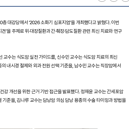
 10층 대강당에서 ‘2026 소화기 심포지엄’을 개최했다고 밝혔다. 이번
지견’을 주제로 위·대장질환과 간·췌장·담도질환 관련 최신 치료와 연구
선 교수는 식도암 실전 가이드를, 신수민 교수는 식도암 치료의 최신
종의 내시경 절제와 외과 전원 선택 기준을, 남수민 교수는 직장암에서
 건강 개선을 위한 근거 기반 접근을 발표했다. 정재윤 교수는 간세포암
별 기준을, 김나루 교수는 담낭암 의심 담낭 용종의 수술 타이밍과 방법을