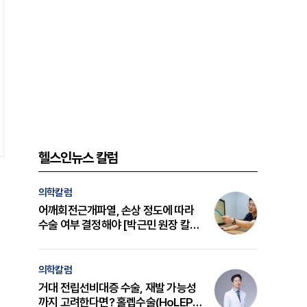
헬스인뉴스 칼럼
의학칼럼
어깨회전근개파열, 손상 정도에 따라
수술 여부 결정해야 [박근민 원장 칼
럼]
의학칼럼
거대 전립선비대증 수술, 재발 가능성
까지 고려한다면? 홀렙수술(HoLEP)