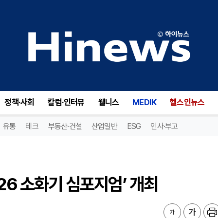
6 소화기 심포지엄’ 개최
정책·사회
칼럼·인터뷰
웰니스
MEDIK
헬스인뉴스
유통
테크
부동산·건설
산업일반
ESG
인사·부고
26 소화기 심포지엄’ 개최