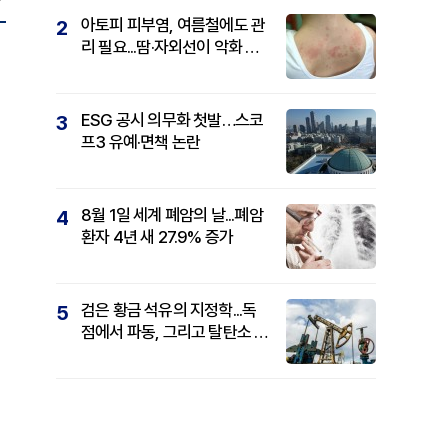
아토피 피부염, 여름철에도 관
2
리 필요...땀·자외선이 악화 요
인
ESG 공시 의무화 첫발…스코
3
프3 유예·면책 논란
8월 1일 세계 폐암의 날...폐암
4
환자 4년 새 27.9% 증가
검은 황금 석유의 지정학...독
5
점에서 파동, 그리고 탈탄소 패
권까지