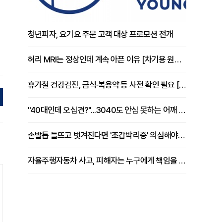
청년피자, 요기요 주문 고객 대상 프로모션 전개
허리 MRI는 정상인데 계속 아픈 이유 [차기용 원장 칼럼]
휴가철 건강검진, 금식·복용약 등 사전 확인 필요 [정도감 원장 칼럼]
"40대인데 오십견?"...3040도 안심 못하는 어깨 유착성 관절낭염
손발톱 들뜨고 벗겨진다면 '조갑박리증' 의심해야 [김철윤 원장 칼럼]
자율주행자동차 사고, 피해자는 누구에게 책임을 물을 수 있을까