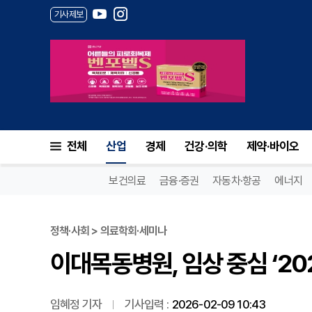
기사제보
이대목동병원, 임상 중심 ‘202
전체
산업
경제
건강·의학
제약·바이오
보건의료
금융·증권
자동차·항공
에너지
정책·사회 > 의료학회·세미나
이대목동병원, 임상 중심 ‘20
임혜정 기자
기사입력 :
2026-02-09 10:43