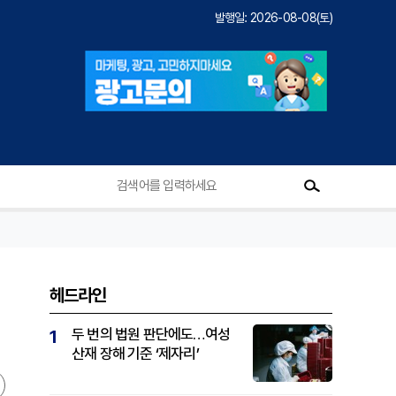
발행일: 2026-08-08(토)
헤드라인
두 번의 법원 판단에도…여성
1
산재 장해 기준 ‘제자리’