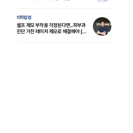
의 원리와 선택 기준 [길건 원장 칼럼]
의학칼럼
셀프 제모 부작용 걱정된다면...피부과
진단 거친 레이저 제모로 해결해야 [변
준석 원장 칼럼]