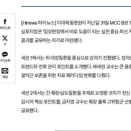
[Hinews 하이뉴스] 이대목동병원이 지난달 31일 MCC B관
페이스북
심포지엄은 ‘임상현장에서 바로 도움이 되는 실전 중심·최신 
결과를 공유하는 자리로 마련됐다.
X
세션 1에서는 위·대장질환을 중심으로 강의가 진행됐다. 정의
카카오톡
트렌드와 전후 관리 포인트를 소개했다. 배세련 교수는 큰 용
괄약근 보존을 위한 치료 패러다임 변화를 다뤘다.
메일
세션 2에서는 간·췌장·담도질환을 주제로 오영환 코치가 전신
감시의 핵심 포인트를, 금지영 교수는 췌장 물혹 고위험군 선
공유했다.