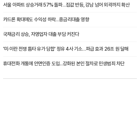
서울 아파트 상승거래 57% 돌파…집값 반등, 강남 넘어 외곽까지 확산
카드론 확대에도 수익성 하락…중금리대출 영향
국채금리 상승, 자영업자 대출 부담 커진다
'미·이란 전쟁 틈타 유가 담합' 정유 4사 기소…파급 효과 26조 원 달해
휴대전화 개통에 안면인증 도입...강화된 본인 절차로 민생범죄 차단