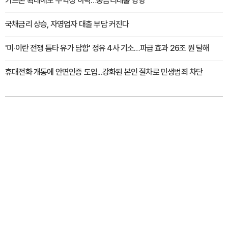
카드론 확대에도 수익성 하락…중금리대출 영향
국채금리 상승, 자영업자 대출 부담 커진다
'미·이란 전쟁 틈타 유가 담합' 정유 4사 기소…파급 효과 26조 원 달해
휴대전화 개통에 안면인증 도입...강화된 본인 절차로 민생범죄 차단