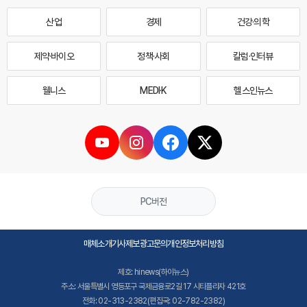
산업
경제
건강·의학
제약·바이오
정책·사회
칼럼·인터뷰
웰니스
MEDI·K
헬스인뉴스
PC버전
매체소개
기사제보
광고문의
개인정보처리방침
제호: hinews(하이뉴스)
주소: 서울특별시 영등포구 국제금융로2길 17 시티플라자 421호
전화: 02-313-2382(편집국: 02-782-2382)