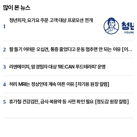
많이 본 뉴스
청년피자, 요기요 주문 고객 대상 프로모션 전개
1
2
팔 들기 어려운 오십견, 통증 줄었다고 운동 멈추면 안 되는 이유 [이병욱 원장 칼럼]
3
리엔에이치, 암경험자 대상 ‘RE:CAN 푸드테라피’ 운영
4
허리 MRI는 정상인데 계속 아픈 이유 [차기용 원장 칼럼]
5
휴가철 건강검진, 금식·복용약 등 사전 확인 필요 [정도감 원장 칼럼]