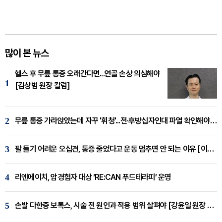
많이 본 뉴스
헬스 후 무릎 통증 오래간다면...연골 손상 의심해야
1
[김상범 원장 칼럼]
2
무릎 통증 가라앉았는데 자꾸 '휘청'...전·후방십자인대 파열 확인해야 [곽우경 원장 칼럼]
3
팔 들기 어려운 오십견, 통증 줄었다고 운동 멈추면 안 되는 이유 [이병욱 원장 칼럼]
4
리엔에이치, 암경험자 대상 ‘RE:CAN 푸드테라피’ 운영
5
손발 다한증 보톡스, 시술 전 원인과 적용 범위 살펴야 [강윤일 원장 칼럼]