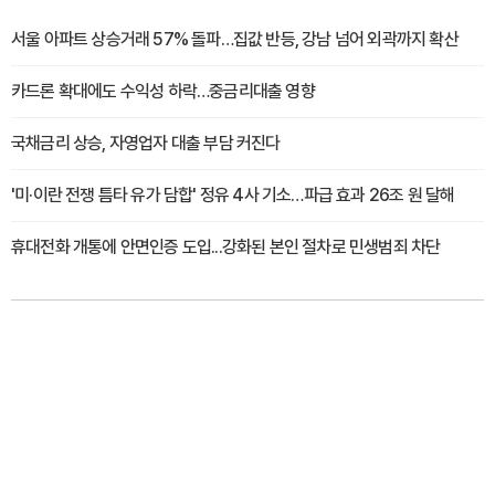
서울 아파트 상승거래 57% 돌파…집값 반등, 강남 넘어 외곽까지 확산
카드론 확대에도 수익성 하락…중금리대출 영향
국채금리 상승, 자영업자 대출 부담 커진다
'미·이란 전쟁 틈타 유가 담합' 정유 4사 기소…파급 효과 26조 원 달해
휴대전화 개통에 안면인증 도입...강화된 본인 절차로 민생범죄 차단