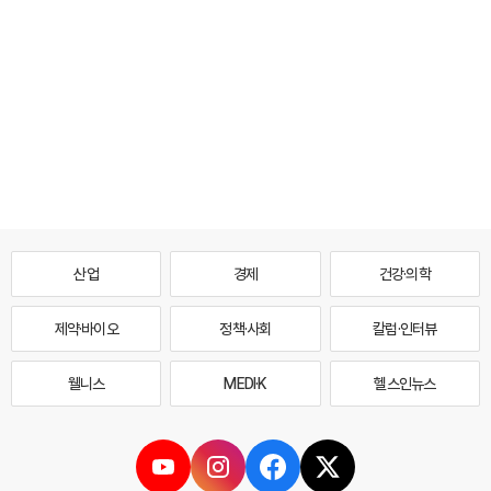
산업
경제
건강·의학
제약·바이오
정책·사회
칼럼·인터뷰
웰니스
MEDI·K
헬스인뉴스