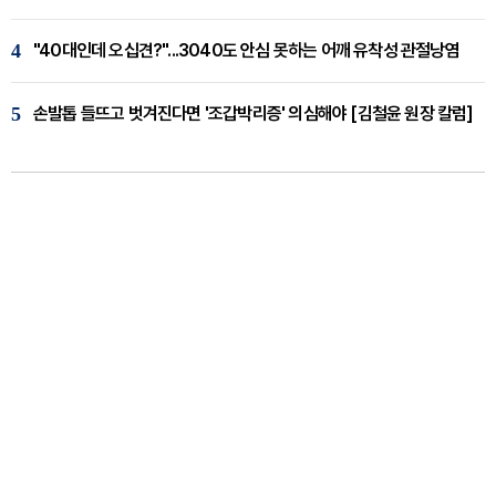
4
"40대인데 오십견?"...3040도 안심 못하는 어깨 유착성 관절낭염
5
손발톱 들뜨고 벗겨진다면 '조갑박리증' 의심해야 [김철윤 원장 칼럼]