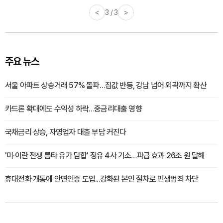
<
3 / 3
>
주요 뉴스
서울 아파트 상승거래 57% 돌파…집값 반등, 강남 넘어 외곽까지 확산
카드론 확대에도 수익성 하락…중금리대출 영향
국채금리 상승, 자영업자 대출 부담 커진다
'미·이란 전쟁 틈타 유가 담합' 정유 4사 기소…파급 효과 26조 원 달해
휴대전화 개통에 안면인증 도입...강화된 본인 절차로 민생범죄 차단