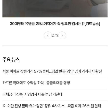
감기·독감 예방하고 면역력 높이는 4가지 영양제 [카드뉴스]
<
3 / 3
>
주요 뉴스
서울 아파트 상승거래 57% 돌파…집값 반등, 강남 넘어 외곽까지 확산
카드론 확대에도 수익성 하락…중금리대출 영향
국채금리 상승, 자영업자 대출 부담 커진다
'미·이란 전쟁 틈타 유가 담합' 정유 4사 기소…파급 효과 26조 원 달해