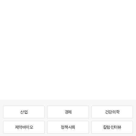
산업
경제
건강·의학
제약·바이오
정책·사회
칼럼·인터뷰