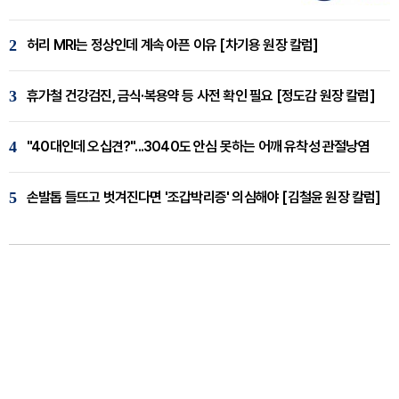
2
허리 MRI는 정상인데 계속 아픈 이유 [차기용 원장 칼럼]
3
휴가철 건강검진, 금식·복용약 등 사전 확인 필요 [정도감 원장 칼럼]
4
"40대인데 오십견?"...3040도 안심 못하는 어깨 유착성 관절낭염
5
손발톱 들뜨고 벗겨진다면 '조갑박리증' 의심해야 [김철윤 원장 칼럼]