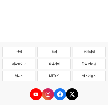
산업
경제
건강·의학
제약·바이오
정책·사회
칼럼·인터뷰
웰니스
MEDI·K
헬스인뉴스