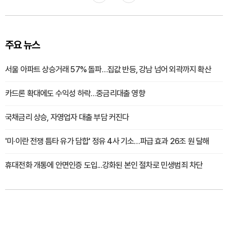
주요 뉴스
서울 아파트 상승거래 57% 돌파…집값 반등, 강남 넘어 외곽까지 확산
카드론 확대에도 수익성 하락…중금리대출 영향
국채금리 상승, 자영업자 대출 부담 커진다
'미·이란 전쟁 틈타 유가 담합' 정유 4사 기소…파급 효과 26조 원 달해
휴대전화 개통에 안면인증 도입...강화된 본인 절차로 민생범죄 차단