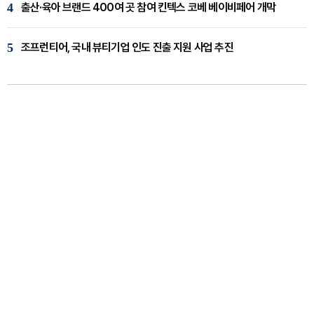
4
출산·육아 브랜드 400여 곳 참여 킨텍스 코베 베이비페어 개막
5
조프런티어, 국내 뷰티기업 인도 진출 지원 사업 추진