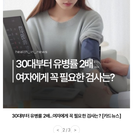
30대부터 유병률 2배...여자에게 꼭 필요한 검사는? [카드뉴스]
감기·독감 예방하고 면역력 높이는 4가지 영양제 [카드뉴스]
<
2 / 3
>