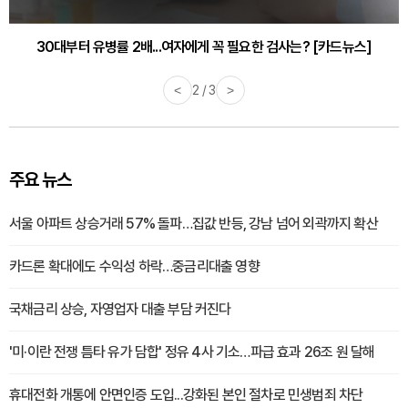
30대부터 유병률 2배...여자에게 꼭 필요한 검사는? [카드뉴스]
감기·독감 예방하고 면역력 높이는 4가지 영양제 [카드뉴스]
<
2 / 3
>
주요 뉴스
서울 아파트 상승거래 57% 돌파…집값 반등, 강남 넘어 외곽까지 확산
카드론 확대에도 수익성 하락…중금리대출 영향
국채금리 상승, 자영업자 대출 부담 커진다
'미·이란 전쟁 틈타 유가 담합' 정유 4사 기소…파급 효과 26조 원 달해
휴대전화 개통에 안면인증 도입...강화된 본인 절차로 민생범죄 차단