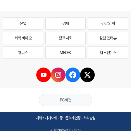
산업
경제
건강·의학
제약·바이오
정책·사회
칼럼·인터뷰
웰니스
MEDI·K
헬스인뉴스
PC버전
매체소개
기사제보
광고문의
개인정보처리방침
제호: hinews(하이뉴스)