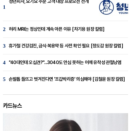
청년피자, 요기요 주문 고객 대상 프로모션 전개
1
2
허리 MRI는 정상인데 계속 아픈 이유 [차기용 원장 칼럼]
3
휴가철 건강검진, 금식·복용약 등 사전 확인 필요 [정도감 원장 칼럼]
4
"40대인데 오십견?"...3040도 안심 못하는 어깨 유착성 관절낭염
5
손발톱 들뜨고 벗겨진다면 '조갑박리증' 의심해야 [김철윤 원장 칼럼]
카드뉴스