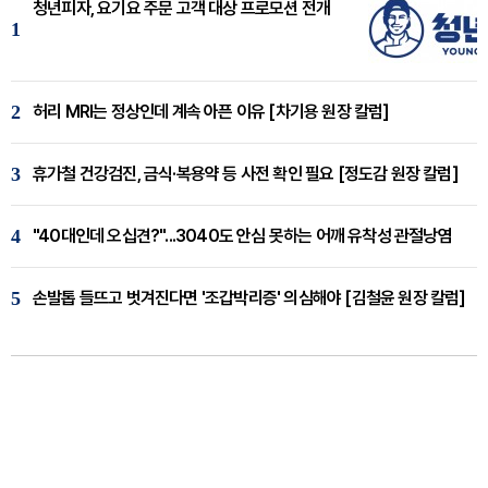
청년피자, 요기요 주문 고객 대상 프로모션 전개
1
2
허리 MRI는 정상인데 계속 아픈 이유 [차기용 원장 칼럼]
3
휴가철 건강검진, 금식·복용약 등 사전 확인 필요 [정도감 원장 칼럼]
4
"40대인데 오십견?"...3040도 안심 못하는 어깨 유착성 관절낭염
5
손발톱 들뜨고 벗겨진다면 '조갑박리증' 의심해야 [김철윤 원장 칼럼]