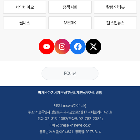
제약·바이오
정책·사회
칼럼·인터뷰
웰니스
MEDI·K
헬스인뉴스
PC버전
매체소개
기사제보
광고문의
개인정보처리방침
제호: hinews(하이뉴스)
주소: 서울특별시 영등포구 국제금융로2길 17 시티플라자 421호
전화: 02-313-2382(편집국: 02-782-2382)
이메일: press@hinews.co.kr
등록번호: 서울,아04641 | 등록일: 2017. 8. 4