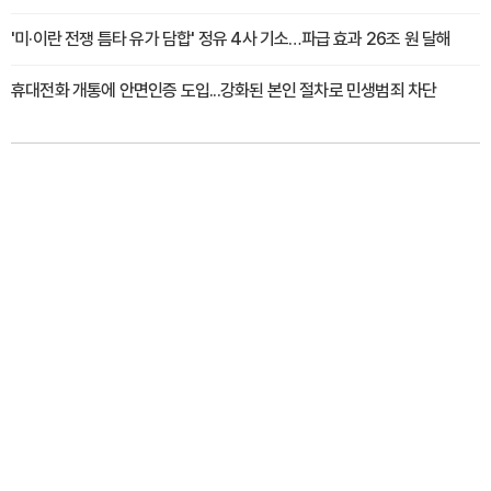
'미·이란 전쟁 틈타 유가 담합' 정유 4사 기소…파급 효과 26조 원 달해
휴대전화 개통에 안면인증 도입...강화된 본인 절차로 민생범죄 차단