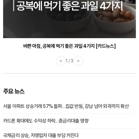
30대부터 유병률 2배...여자에게 꼭 필요한 검사는? [카드뉴스]
바쁜 아침, 공복에 먹기 좋은 과일 4가지 [카드뉴스]
<
1 / 3
>
주요 뉴스
서울 아파트 상승거래 57% 돌파…집값 반등, 강남 넘어 외곽까지 확산
카드론 확대에도 수익성 하락…중금리대출 영향
국채금리 상승, 자영업자 대출 부담 커진다