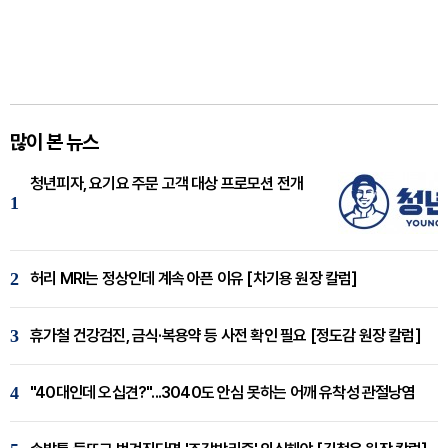
많이 본 뉴스
청년피자, 요기요 주문 고객 대상 프로모션 전개
1
2
허리 MRI는 정상인데 계속 아픈 이유 [차기용 원장 칼럼]
3
휴가철 건강검진, 금식·복용약 등 사전 확인 필요 [정도감 원장 칼럼]
4
"40대인데 오십견?"...3040도 안심 못하는 어깨 유착성 관절낭염