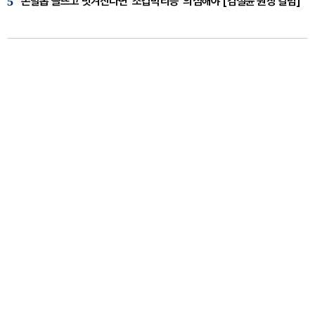
5
손발톱 들뜨고 벗겨진다면 '조갑박리증' 의심해야 [김철윤 원장 칼럼]