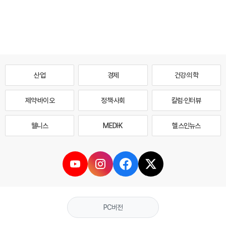
산업
경제
건강·의학
제약·바이오
정책·사회
칼럼·인터뷰
웰니스
MEDI·K
헬스인뉴스
PC버전