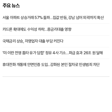
주요 뉴스
서울 아파트 상승거래 57% 돌파…집값 반등, 강남 넘어 외곽까지 확산
카드론 확대에도 수익성 하락…중금리대출 영향
국채금리 상승, 자영업자 대출 부담 커진다
'미·이란 전쟁 틈타 유가 담합' 정유 4사 기소…파급 효과 26조 원 달해
휴대전화 개통에 안면인증 도입...강화된 본인 절차로 민생범죄 차단