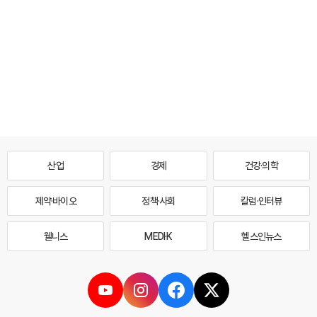
산업
경제
건강·의학
제약·바이오
정책·사회
칼럼·인터뷰
웰니스
MEDI·K
헬스인뉴스