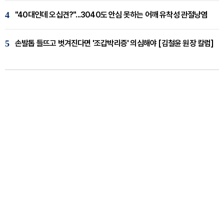
4
"40대인데 오십견?"...3040도 안심 못하는 어깨 유착성 관절낭염
5
손발톱 들뜨고 벗겨진다면 '조갑박리증' 의심해야 [김철윤 원장 칼럼]