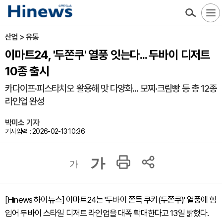
산업 > 유통
이마트24, '두쫀쿠' 열풍 잇는다... 두바이 디저트
10종 출시
카다이프·피스타치오 활용해 맛 다양화... 모찌·크림빵 등 총 12종
라인업 완성
박미소 기자
기사입력 : 2026-02-13 10:36
가
가
[Hinews 하이뉴스] 이마트24는 '두바이 쫀득 쿠키(두쫀쿠)' 열풍에 힘
입어 두바이 스타일 디저트 라인업을 대폭 확대한다고 13일 밝혔다.