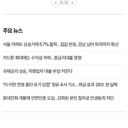
<
3 / 3
>
주요 뉴스
서울 아파트 상승거래 57% 돌파…집값 반등, 강남 넘어 외곽까지 확산
카드론 확대에도 수익성 하락…중금리대출 영향
국채금리 상승, 자영업자 대출 부담 커진다
'미·이란 전쟁 틈타 유가 담합' 정유 4사 기소…파급 효과 26조 원 달해
휴대전화 개통에 안면인증 도입...강화된 본인 절차로 민생범죄 차단