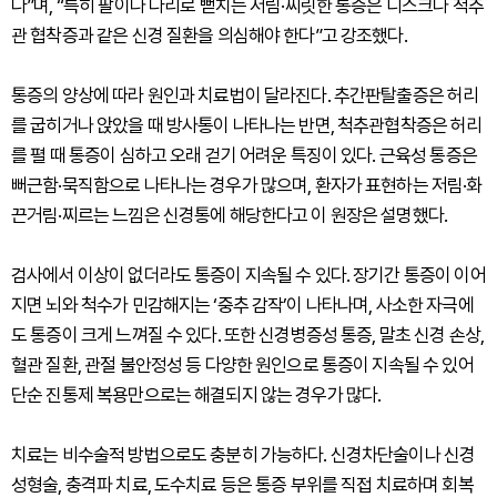
다”며, “특히 팔이나 다리로 뻗치는 저림·찌릿한 통증은 디스크나 척추
관 협착증과 같은 신경 질환을 의심해야 한다”고 강조했다.
통증의 양상에 따라 원인과 치료법이 달라진다. 추간판탈출증은 허리
를 굽히거나 앉았을 때 방사통이 나타나는 반면, 척추관협착증은 허리
를 펼 때 통증이 심하고 오래 걷기 어려운 특징이 있다. 근육성 통증은
뻐근함·묵직함으로 나타나는 경우가 많으며, 환자가 표현하는 저림·화
끈거림·찌르는 느낌은 신경통에 해당한다고 이 원장은 설명했다.
검사에서 이상이 없더라도 통증이 지속될 수 있다. 장기간 통증이 이어
지면 뇌와 척수가 민감해지는 ‘중추 감작’이 나타나며, 사소한 자극에
도 통증이 크게 느껴질 수 있다. 또한 신경병증성 통증, 말초 신경 손상,
혈관 질환, 관절 불안정성 등 다양한 원인으로 통증이 지속될 수 있어
단순 진통제 복용만으로는 해결되지 않는 경우가 많다.
치료는 비수술적 방법으로도 충분히 가능하다. 신경차단술이나 신경
성형술, 충격파 치료, 도수치료 등은 통증 부위를 직접 치료하며 회복