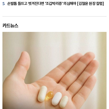
5
손발톱 들뜨고 벗겨진다면 '조갑박리증' 의심해야 [김철윤 원장 칼럼]
카드뉴스