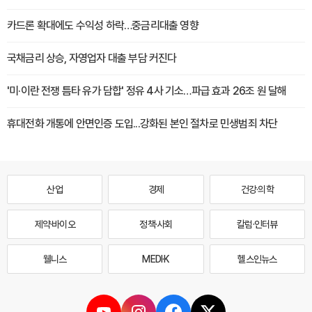
카드론 확대에도 수익성 하락…중금리대출 영향
국채금리 상승, 자영업자 대출 부담 커진다
'미·이란 전쟁 틈타 유가 담합' 정유 4사 기소…파급 효과 26조 원 달해
휴대전화 개통에 안면인증 도입...강화된 본인 절차로 민생범죄 차단
산업
경제
건강·의학
제약·바이오
정책·사회
칼럼·인터뷰
웰니스
MEDI·K
헬스인뉴스