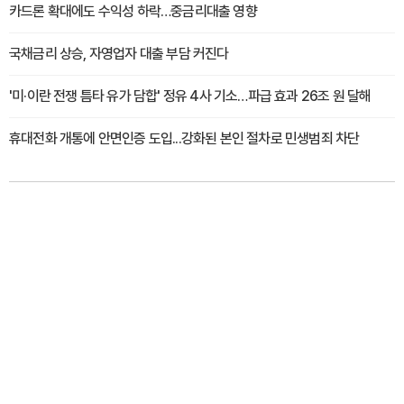
카드론 확대에도 수익성 하락…중금리대출 영향
국채금리 상승, 자영업자 대출 부담 커진다
'미·이란 전쟁 틈타 유가 담합' 정유 4사 기소…파급 효과 26조 원 달해
휴대전화 개통에 안면인증 도입...강화된 본인 절차로 민생범죄 차단