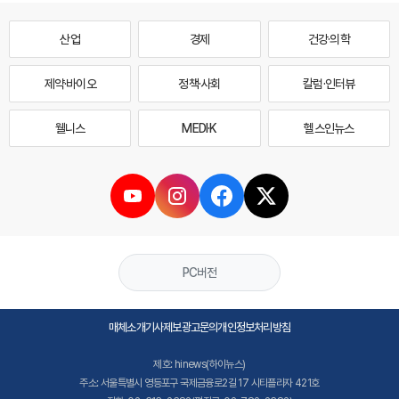
산업
경제
건강·의학
제약·바이오
정책·사회
칼럼·인터뷰
웰니스
MEDI·K
헬스인뉴스
PC버전
매체소개
기사제보
광고문의
개인정보처리방침
제호: hinews(하이뉴스)
주소: 서울특별시 영등포구 국제금융로2길 17 시티플라자 421호