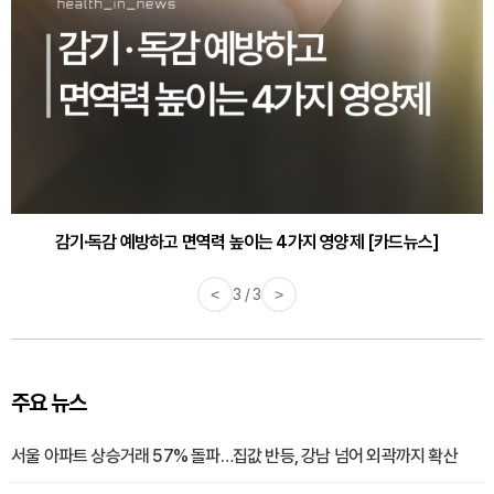
감기·독감 예방하고 면역력 높이는 4가지 영양제 [카드뉴스]
<
3 / 3
>
주요 뉴스
서울 아파트 상승거래 57% 돌파…집값 반등, 강남 넘어 외곽까지 확산