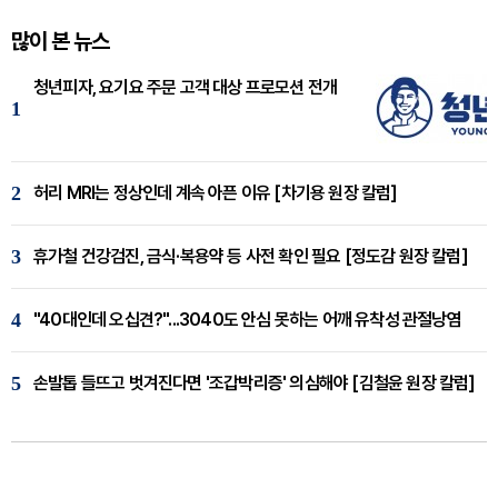
많이 본 뉴스
청년피자, 요기요 주문 고객 대상 프로모션 전개
1
2
허리 MRI는 정상인데 계속 아픈 이유 [차기용 원장 칼럼]
3
휴가철 건강검진, 금식·복용약 등 사전 확인 필요 [정도감 원장 칼럼]
4
"40대인데 오십견?"...3040도 안심 못하는 어깨 유착성 관절낭염
5
손발톱 들뜨고 벗겨진다면 '조갑박리증' 의심해야 [김철윤 원장 칼럼]