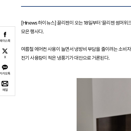
[Hinews 하이뉴스] 끌리젠이 오는 18일부터 '끌리젠 썸머
모은 행사다.
페이스북
여름철 에어컨 사용이 늘면서 냉방비 부담을 줄이려는 소비자들
전기 사용량이 적은 냉풍기가 대안으로 거론된다.
X
카카오톡
메일