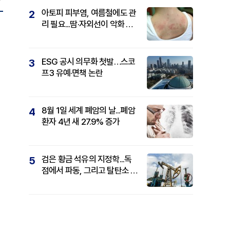
아토피 피부염, 여름철에도 관
2
리 필요...땀·자외선이 악화 요
인
ESG 공시 의무화 첫발…스코
3
프3 유예·면책 논란
8월 1일 세계 폐암의 날...폐암
4
환자 4년 새 27.9% 증가
검은 황금 석유의 지정학...독
5
점에서 파동, 그리고 탈탄소 패
권까지