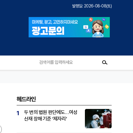
발행일: 2026-08-08(토)
헤드라인
두 번의 법원 판단에도…여성
1
산재 장해 기준 ‘제자리’