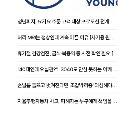
청년피자, 요기요 주문 고객 대상 프로모션 전개
허리 MRI는 정상인데 계속 아픈 이유 [차기용 원장 칼럼]
휴가철 건강검진, 금식·복용약 등 사전 확인 필요 [정도감 원장 칼럼]
"40대인데 오십견?"...3040도 안심 못하는 어깨 유착성 관절낭염
손발톱 들뜨고 벗겨진다면 '조갑박리증' 의심해야 [김철윤 원장 칼럼]
자율주행자동차 사고, 피해자는 누구에게 책임을 물을 수 있을까