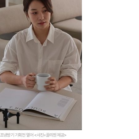
보조냉방기 기획전 열어 <사진=끌리젠 제공>