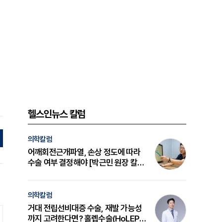
헬스인뉴스 칼럼
의학칼럼
어깨회전근개파열, 손상 정도에 따라
수술 여부 결정해야 [박근민 원장 칼
럼]
의학칼럼
거대 전립선비대증 수술, 재발 가능성
까지 고려한다면? 홀렙수술(HoLEP)