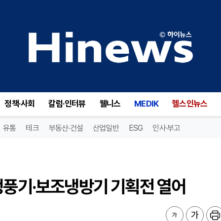
냉풍기·보조냉방기 기획전 열어
정책·사회
칼럼·인터뷰
웰니스
MEDIK
헬스인뉴스
유통
테크
부동산·건설
산업일반
ESG
인사·부고
 냉풍기·보조냉방기 기획전 열어