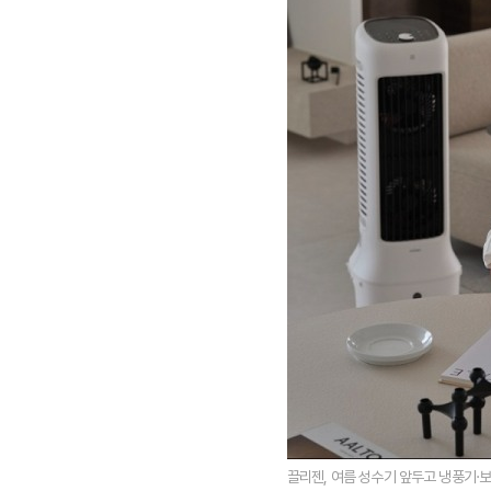
끌리젠, 여름 성수기 앞두고 냉풍기·