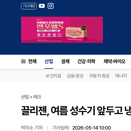
기사제보
끌리젠, 여름 성수기 앞두고 
전체
산업
경제
건강·의학
제약·바이오
보건의료
금융·증권
자동차·항공
에너지
산업 > 테크
끌리젠, 여름 성수기 앞두고
박미소 기자
기사입력 :
2026-05-14 10:00