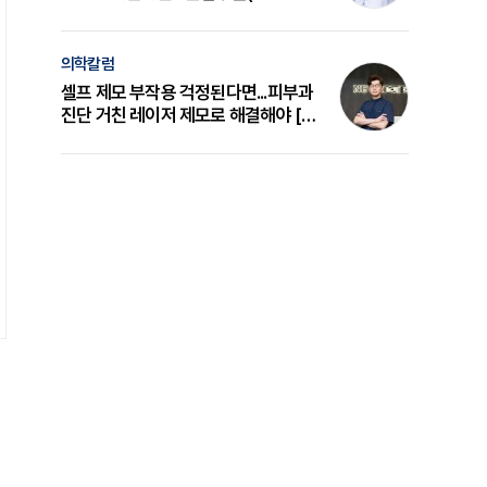
의 원리와 선택 기준 [길건 원장 칼럼]
의학칼럼
셀프 제모 부작용 걱정된다면...피부과
진단 거친 레이저 제모로 해결해야 [변
준석 원장 칼럼]