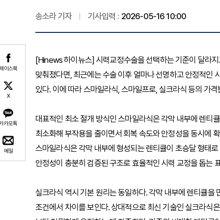
송소라 기자
기사입력 :
2026-05-16 10:00
[Hinews 하이뉴스] 시력교정수술을 선택하는 기준이 달라지
페이스북
맞춰졌다면, 최근에는 수술 이후 얼마나 선명하고 안정적인 시야
있다. 이에 따라 스마일라식, 스마일프로, 실크라식 등의 가격
X
대표적인 최소 절개 방식인 스마일라식은 각막 내부에 렌티큘
카카오톡
최소화해 부작용을 줄이면서 회복 속도와 안정성을 동시에 확
스마일라식은 각막 내부에 형성되는 렌티큘이 초승달 형태로 
메일
안정성이 충분히 검증된 구조로 효율적인 시력 교정을 돕는 표
실크라식 역시 기본 원리는 동일하다. 각막 내부에 렌티큘을
조건에서 차이를 보인다. 상대적으로 최신 기술인 실크라식은 