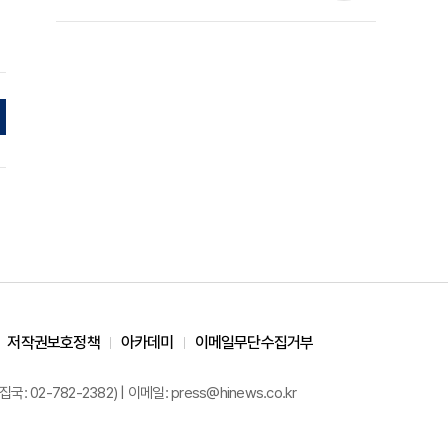
준석 원장 칼럼]
저작권보호정책
아카데미
이메일무단수집거부
02-782-2382) | 이메일: press@hinews.co.kr