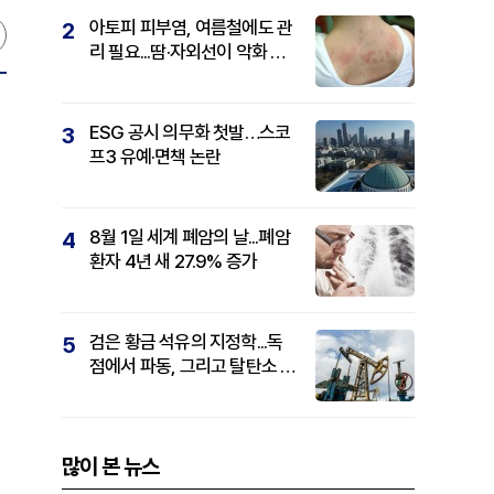
아토피 피부염, 여름철에도 관
2
리 필요...땀·자외선이 악화 요
인
ESG 공시 의무화 첫발…스코
3
프3 유예·면책 논란
8월 1일 세계 폐암의 날...폐암
4
환자 4년 새 27.9% 증가
검은 황금 석유의 지정학...독
5
점에서 파동, 그리고 탈탄소 패
권까지
많이 본 뉴스