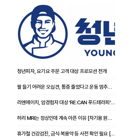
청년피자, 요기요 주문 고객 대상 프로모션 전개
팔 들기 어려운 오십견, 통증 줄었다고 운동 멈추면 안 되는 이유 [이병욱 원장 칼럼]
리엔에이치, 암경험자 대상 ‘RE:CAN 푸드테라피’ 운영
허리 MRI는 정상인데 계속 아픈 이유 [차기용 원장 칼럼]
휴가철 건강검진, 금식·복용약 등 사전 확인 필요 [정도감 원장 칼럼]