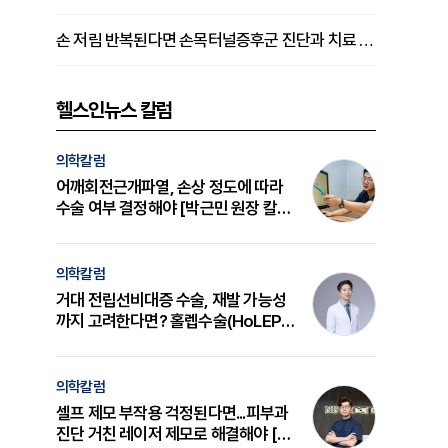
손 저림 반복된다면 손목터널증후군 진단과 치료 시기 살펴야 [김동현 원장 칼럼]
헬스인뉴스 칼럼
의학칼럼
어깨회전근개파열, 손상 정도에 따라
수술 여부 결정해야 [박근민 원장 칼
럼]
의학칼럼
거대 전립선비대증 수술, 재발 가능성
까지 고려한다면? 홀렙수술(HoLEP)
의 원리와 선택 기준 [길건 원장 칼럼]
의학칼럼
셀프 제모 부작용 걱정된다면...피부과
진단 거친 레이저 제모로 해결해야 [변