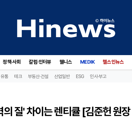
스마일라식 vs 실크라식, '시력의 질' 차이는 렌티큘 [김준헌 원장 칼럼]
정책·사회
칼럼·인터뷰
웰니스
MEDIK
헬스인뉴스
유통
테크
부동산·건설
산업일반
ESG
인사·부고
력의 질' 차이는 렌티큘 [김준헌 원장