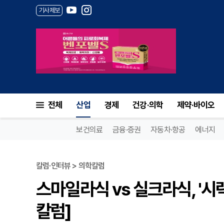
기사제보
전체
산업
경제
건강·의학
제약·바이오
보건의료
금융·증권
자동차·항공
에너지
칼럼·인터뷰 > 의학칼럼
스마일라식 vs 실크라식, '시
칼럼]