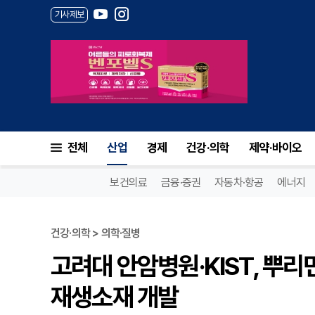
기사제보
전체
산업
경제
건강·의학
제약·바이오
보건의료
금융·증권
자동차·항공
에너지
건강·의학 > 의학·질병
고려대 안암병원·KIST, 뿌리
재생소재 개발