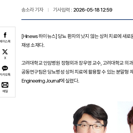
송소라 기자
기사입력 :
2026-05-18 12:59
[Hinews 하이뉴스] 당뇨 환자의 낫지 않는 상처 치료에 
페이스북
재생 소재다.
X
고려대학교 안암병원 정형외과 장우영 교수, 고려대학교 의과대
공동연구팀은 당뇨병성 상처 치료에 활용할 수 있는 분말형 재생
카카오톡
Engineering Journal'에 실렸다.
메일