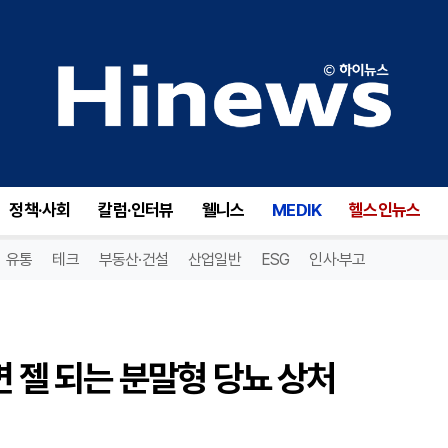
고려대 안암병원·KIST, 뿌리면 젤 되는 분말형 당뇨 상처 재생소재 개발
정책·사회
칼럼·인터뷰
웰니스
MEDIK
헬스인뉴스
유통
테크
부동산·건설
산업일반
ESG
인사·부고
면 젤 되는 분말형 당뇨 상처