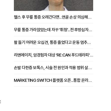
헬스 후 무릎 통증 오래간다면...연골 손상 의심해야 [김상범 원장 칼럼]
무릎 통증 가라앉았는데 자꾸 '휘청'...전·후방십자인대 파열 확인해야 [곽우경 원장 칼럼]
팔 들기 어려운 오십견, 통증 줄었다고 운동 멈추면 안 되는 이유 [이병욱 원장 칼럼]
리엔에이치, 암경험자 대상 ‘RE:CAN 푸드테라피’ 운영
손발 다한증 보톡스, 시술 전 원인과 적용 범위 살펴야 [강윤일 원장 칼럼]
MARKETING SWITCH 플랫폼 오픈...통합 온라인 마케팅 서비스 확대
로