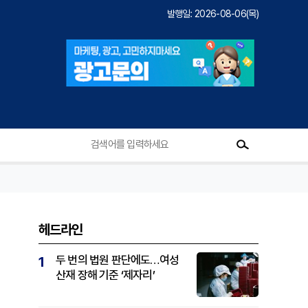
발행일: 2026-08-06(목)
헤드라인
두 번의 법원 판단에도…여성
1
산재 장해 기준 ‘제자리’