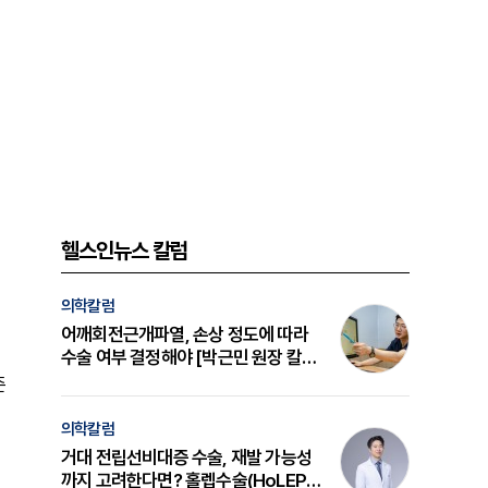
이
헬스인뉴스 칼럼
의학칼럼
어깨회전근개파열, 손상 정도에 따라
수술 여부 결정해야 [박근민 원장 칼
럼]
준
의학칼럼
거대 전립선비대증 수술, 재발 가능성
까지 고려한다면? 홀렙수술(HoLEP)