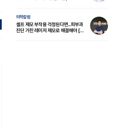
의 원리와 선택 기준 [길건 원장 칼럼]
의학칼럼
셀프 제모 부작용 걱정된다면...피부과
진단 거친 레이저 제모로 해결해야 [변
준석 원장 칼럼]