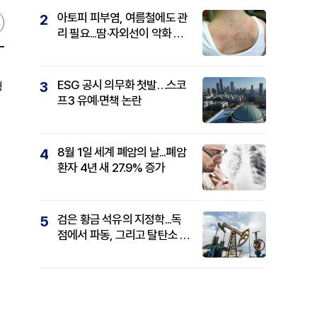
아토피 피부염, 여름철에도 관
2
리 필요...땀·자외선이 악화 요
인
ESG 공시 의무화 첫발…스코
3
형
프3 유예·면책 논란
8월 1일 세계 폐암의 날...폐암
4
환자 4년 새 27.9% 증가
검은 황금 석유의 지정학...독
5
점에서 파동, 그리고 탈탄소 패
권까지