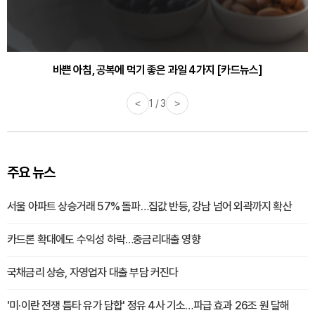
바쁜 아침, 공복에 먹기 좋은 과일 4가지 [카드뉴스]
<
1 / 3
>
주요 뉴스
서울 아파트 상승거래 57% 돌파…집값 반등, 강남 넘어 외곽까지 확산
카드론 확대에도 수익성 하락…중금리대출 영향
국채금리 상승, 자영업자 대출 부담 커진다
'미·이란 전쟁 틈타 유가 담합' 정유 4사 기소…파급 효과 26조 원 달해