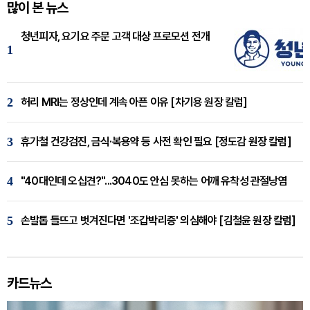
많이 본 뉴스
청년피자, 요기요 주문 고객 대상 프로모션 전개
1
2
허리 MRI는 정상인데 계속 아픈 이유 [차기용 원장 칼럼]
3
휴가철 건강검진, 금식·복용약 등 사전 확인 필요 [정도감 원장 칼럼]
4
"40대인데 오십견?"...3040도 안심 못하는 어깨 유착성 관절낭염
5
손발톱 들뜨고 벗겨진다면 '조갑박리증' 의심해야 [김철윤 원장 칼럼]
카드뉴스