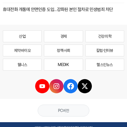
휴대전화 개통에 안면인증 도입...강화된 본인 절차로 민생범죄 차단
산업
경제
건강·의학
제약·바이오
정책·사회
칼럼·인터뷰
웰니스
MEDI·K
헬스인뉴스
PC버전