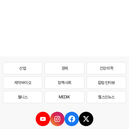
산업
경제
건강·의학
제약·바이오
정책·사회
칼럼·인터뷰
웰니스
MEDI·K
헬스인뉴스