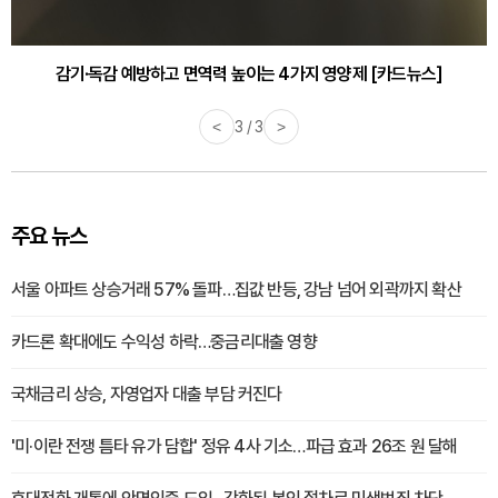
감기·독감 예방하고 면역력 높이는 4가지 영양제 [카드뉴스]
<
3 / 3
>
주요 뉴스
서울 아파트 상승거래 57% 돌파…집값 반등, 강남 넘어 외곽까지 확산
카드론 확대에도 수익성 하락…중금리대출 영향
국채금리 상승, 자영업자 대출 부담 커진다
'미·이란 전쟁 틈타 유가 담합' 정유 4사 기소…파급 효과 26조 원 달해