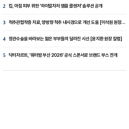
2
킵, 아침 피부 위한 '하이알차저 앰플 클렌저' 솔루션 공개
3
척추관협착증 치료, 양방향 척추 내시경으로 개선 도움 [이석원 원장 칼럼]
4
정관수술을 바라보는 젊은 부부들의 달라진 시선 [윤지환 원장 칼럼]
5
닥터자르트, '워터밤 부산 2026' 공식 스폰서로 브랜드 부스 전개