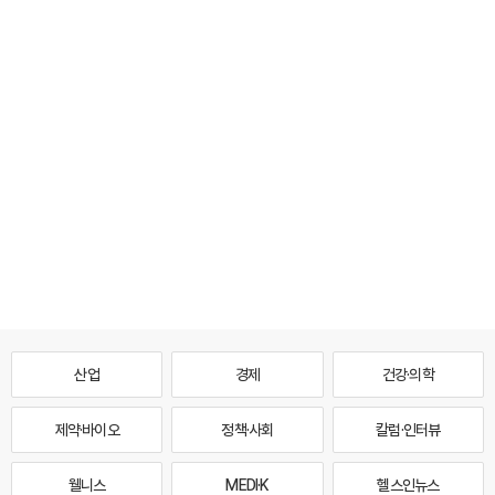
산업
경제
건강·의학
제약·바이오
정책·사회
칼럼·인터뷰
웰니스
MEDI·K
헬스인뉴스