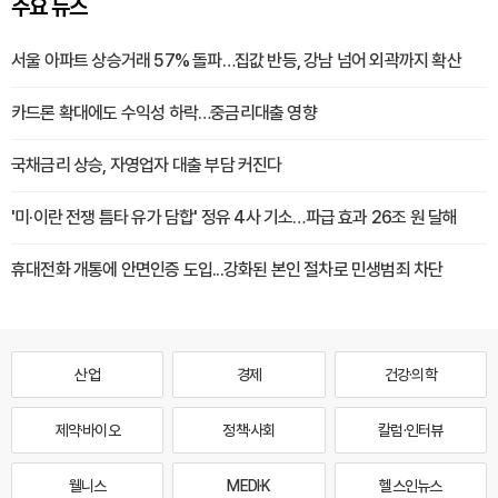
주요 뉴스
서울 아파트 상승거래 57% 돌파…집값 반등, 강남 넘어 외곽까지 확산
카드론 확대에도 수익성 하락…중금리대출 영향
국채금리 상승, 자영업자 대출 부담 커진다
'미·이란 전쟁 틈타 유가 담합' 정유 4사 기소…파급 효과 26조 원 달해
휴대전화 개통에 안면인증 도입...강화된 본인 절차로 민생범죄 차단
산업
경제
건강·의학
제약·바이오
정책·사회
칼럼·인터뷰
웰니스
MEDI·K
헬스인뉴스