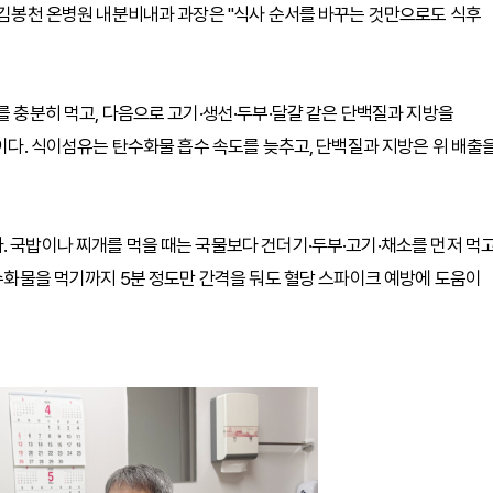
. 김봉천 온병원 내분비내과 과장은 "식사 순서를 바꾸는 것만으로도 식후
를 충분히 먹고, 다음으로 고기·생선·두부·달걀 같은 단백질과 지방을
식이다. 식이섬유는 탄수화물 흡수 속도를 늦추고, 단백질과 지방은 위 배출
. 국밥이나 찌개를 먹을 때는 국물보다 건더기·두부·고기·채소를 먼저 먹
탄수화물을 먹기까지 5분 정도만 간격을 둬도 혈당 스파이크 예방에 도움이