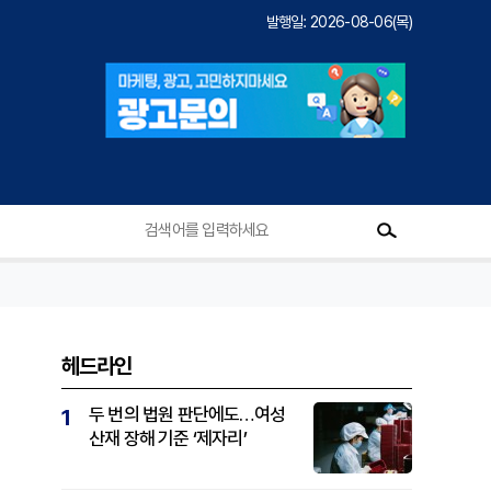
발행일: 2026-08-06(목)
헤드라인
두 번의 법원 판단에도…여성
1
산재 장해 기준 ‘제자리’