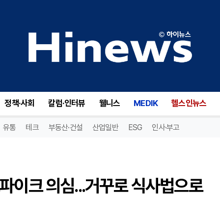
식후 졸음 반복된다면 혈당 스파이크 의심...거꾸로 식사법으로 관리를
정책·사회
칼럼·인터뷰
웰니스
MEDIK
헬스인뉴스
유통
테크
부동산·건설
산업일반
ESG
인사·부고
파이크 의심...거꾸로 식사법으로