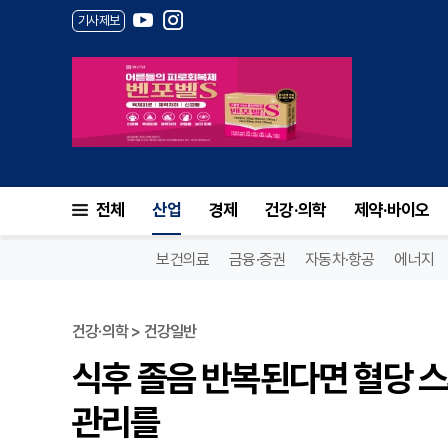
기사제보
전체
산업
경제
건강·의학
제약·바이오
보건의료
금융·증권
자동차·항공
에너지
건강·의학 > 건강일반
식후 졸음 반복된다면 혈당 스
관리를