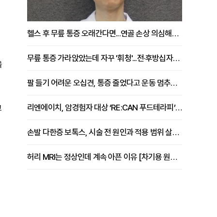
헬스 후 무릎 통증 오래간다면...연골 손상 의심해야 [김상범 원장 칼럼]
무릎 통증 가라앉았는데 자꾸 '휘청'...전·후방십자인대 파열 확인해야 [곽우경 원장 칼럼]
을
팔 들기 어려운 오십견, 통증 줄었다고 운동 멈추면 안 되는 이유 [이병욱 원장 칼럼]
리엔에이치, 암경험자 대상 ‘RE:CAN 푸드테라피’ 운영
고
손발 다한증 보톡스, 시술 전 원인과 적용 범위 살펴야 [강윤일 원장 칼럼]
허리 MRI는 정상인데 계속 아픈 이유 [차기용 원장 칼럼]