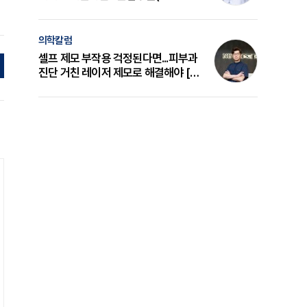
의 원리와 선택 기준 [길건 원장 칼럼]
의학칼럼
셀프 제모 부작용 걱정된다면...피부과
진단 거친 레이저 제모로 해결해야 [변
준석 원장 칼럼]