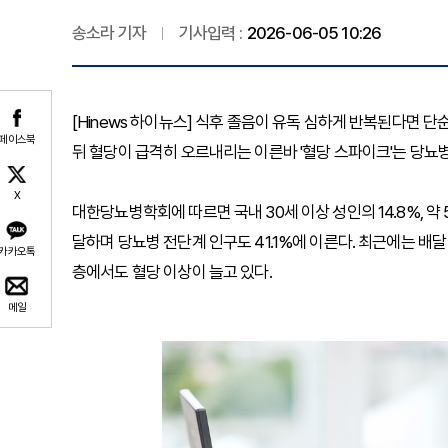
송소라 기자
기사입력 :
2026-06-05 10:26
[Hinews 하이뉴스] 식후 졸음이 유독 심하게 반복된다면 
페이스북
뒤 혈당이 급격히 오르내리는 이른바 '혈당 스파이크'는 당뇨병
X
대한당뇨병학회에 따르면 국내 30세 이상 성인의 14.8%, 약 
달하며 당뇨병 전단계 인구도 41.1%에 이른다. 최근에는 배달
카카오톡
층에서도 혈당 이상이 늘고 있다.
메일