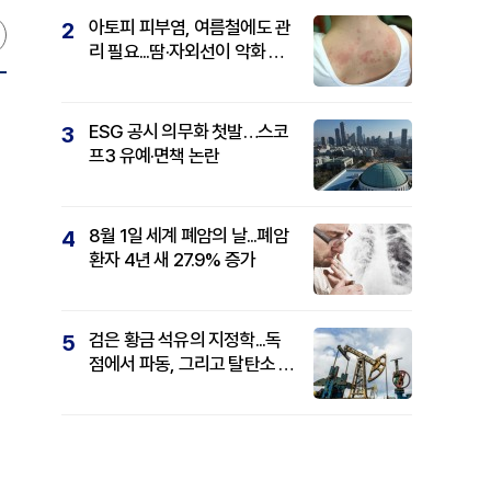
아토피 피부염, 여름철에도 관
2
리 필요...땀·자외선이 악화 요
인
ESG 공시 의무화 첫발…스코
3
프3 유예·면책 논란
8월 1일 세계 폐암의 날...폐암
4
환자 4년 새 27.9% 증가
검은 황금 석유의 지정학...독
5
점에서 파동, 그리고 탈탄소 패
권까지