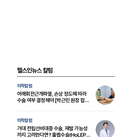
헬스인뉴스 칼럼
의학칼럼
어깨회전근개파열, 손상 정도에 따라
수술 여부 결정해야 [박근민 원장 칼
럼]
의학칼럼
거대 전립선비대증 수술, 재발 가능성
까지 고려한다면? 홀렙수술(HoLEP)