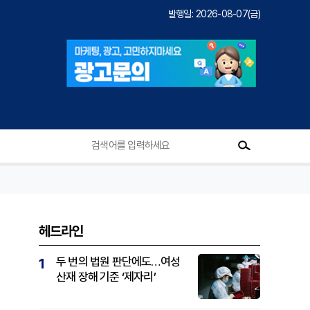
발행일: 2026-08-07(금)
헤드라인
두 번의 법원 판단에도…여성
1
산재 장해 기준 ‘제자리’