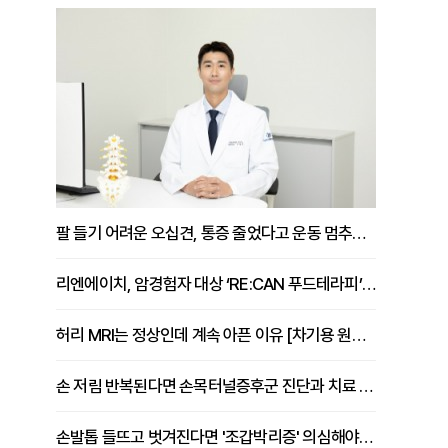
팔 들기 어려운 오십견, 통증 줄었다고 운동 멈추면 안 되는 이유 [이병욱 원장 칼럼]
리엔에이치, 암경험자 대상 ‘RE:CAN 푸드테라피’ 운영
허리 MRI는 정상인데 계속 아픈 이유 [차기용 원장 칼럼]
손 저림 반복된다면 손목터널증후군 진단과 치료 시기 살펴야 [김동현 원장 칼럼]
손발톱 들뜨고 벗겨진다면 '조갑박리증' 의심해야 [김철윤 원장 칼럼]