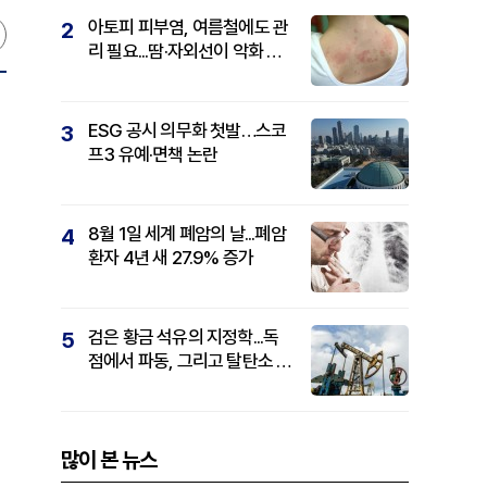
아토피 피부염, 여름철에도 관
2
리 필요...땀·자외선이 악화 요
인
ESG 공시 의무화 첫발…스코
3
프3 유예·면책 논란
8월 1일 세계 폐암의 날...폐암
4
환자 4년 새 27.9% 증가
검은 황금 석유의 지정학...독
5
점에서 파동, 그리고 탈탄소 패
권까지
많이 본 뉴스