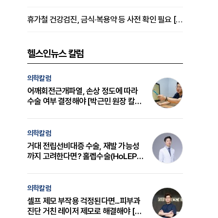
휴가철 건강검진, 금식·복용약 등 사전 확인 필요 [정도감 원장 칼럼]
헬스인뉴스 칼럼
의학칼럼
어깨회전근개파열, 손상 정도에 따라
수술 여부 결정해야 [박근민 원장 칼
럼]
의학칼럼
거대 전립선비대증 수술, 재발 가능성
까지 고려한다면? 홀렙수술(HoLEP)
의 원리와 선택 기준 [길건 원장 칼럼]
의학칼럼
셀프 제모 부작용 걱정된다면...피부과
진단 거친 레이저 제모로 해결해야 [변