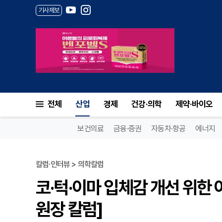
기사제보
전체
산업
경제
건강·의학
제약·바이오
보건의료
금융·증권
자동차·항공
에너지
칼럼·인터뷰 > 의학칼럼
코·턱·이마 입체감 개선 위한 
원장 칼럼]