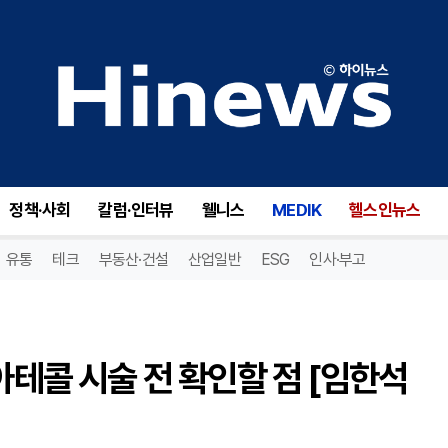
코·턱·이마 입체감 개선 위한 아테콜 시술 전 확인할 점 [임한석 원장 칼럼]
정책·사회
칼럼·인터뷰
웰니스
MEDIK
헬스인뉴스
유통
테크
부동산·건설
산업일반
ESG
인사·부고
아테콜 시술 전 확인할 점 [임한석