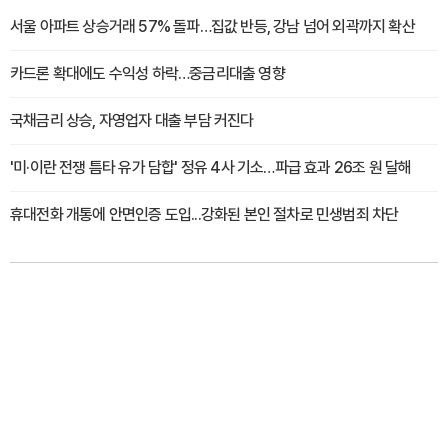
서울 아파트 상승거래 57% 돌파…집값 반등, 강남 넘어 외곽까지 확산
카드론 확대에도 수익성 하락…중금리대출 영향
국채금리 상승, 자영업자 대출 부담 커진다
'미·이란 전쟁 틈타 유가 담합' 정유 4사 기소…파급 효과 26조 원 달해
휴대전화 개통에 안면인증 도입...강화된 본인 절차로 민생범죄 차단