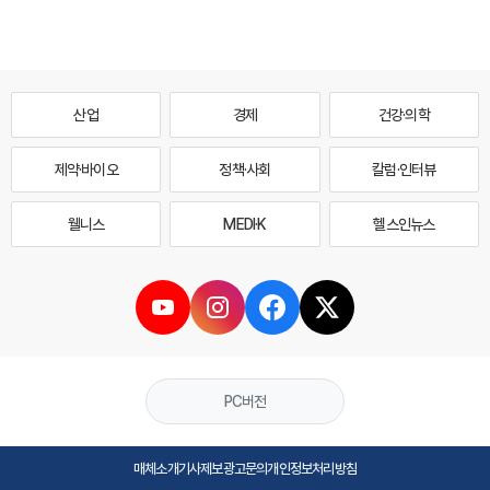
산업
경제
건강·의학
제약·바이오
정책·사회
칼럼·인터뷰
웰니스
MEDI·K
헬스인뉴스
PC버전
매체소개
기사제보
광고문의
개인정보처리방침