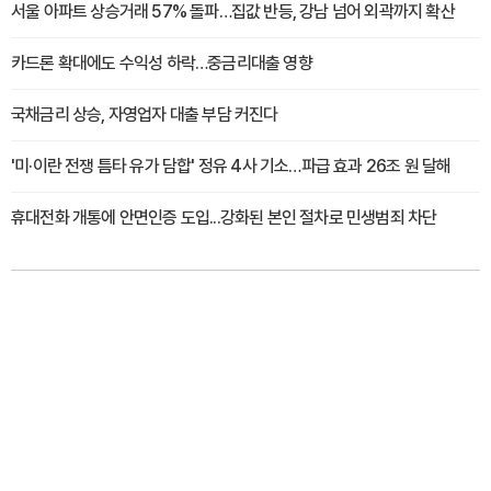
서울 아파트 상승거래 57% 돌파…집값 반등, 강남 넘어 외곽까지 확산
카드론 확대에도 수익성 하락…중금리대출 영향
국채금리 상승, 자영업자 대출 부담 커진다
'미·이란 전쟁 틈타 유가 담합' 정유 4사 기소…파급 효과 26조 원 달해
휴대전화 개통에 안면인증 도입...강화된 본인 절차로 민생범죄 차단