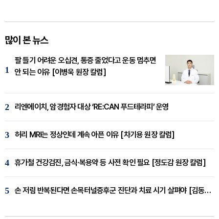
많이 본 뉴스
팔 들기 어려운 오십견, 통증 줄었다고 운동 멈추면
1
안 되는 이유 [이병욱 원장 칼럼]
2
리엔에이치, 암경험자 대상 ‘RE:CAN 푸드테라피’ 운영
3
허리 MRI는 정상인데 계속 아픈 이유 [차기용 원장 칼럼]
4
휴가철 건강검진, 금식·복용약 등 사전 확인 필요 [정도감 원장 칼럼]
5
손 저림 반복된다면 손목터널증후군 진단과 치료 시기 살펴야 [김동현 원장 칼럼]