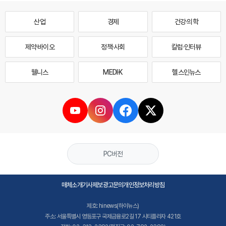
산업
경제
건강·의학
제약·바이오
정책·사회
칼럼·인터뷰
웰니스
MEDI·K
헬스인뉴스
PC버전
매체소개
기사제보
광고문의
개인정보처리방침
제호: hinews(하이뉴스)
주소: 서울특별시 영등포구 국제금융로2길 17 시티플라자 421호