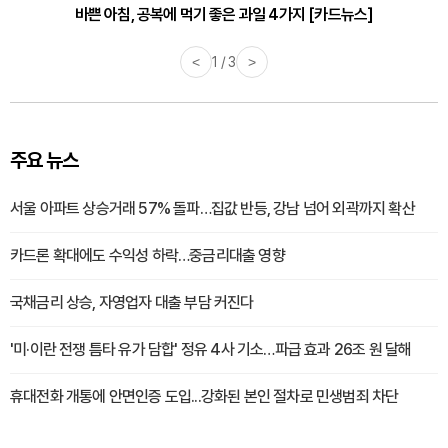
바쁜 아침, 공복에 먹기 좋은 과일 4가지 [카드뉴스]
<
1 / 3
>
주요 뉴스
서울 아파트 상승거래 57% 돌파…집값 반등, 강남 넘어 외곽까지 확산
카드론 확대에도 수익성 하락…중금리대출 영향
국채금리 상승, 자영업자 대출 부담 커진다
'미·이란 전쟁 틈타 유가 담합' 정유 4사 기소…파급 효과 26조 원 달해
휴대전화 개통에 안면인증 도입...강화된 본인 절차로 민생범죄 차단