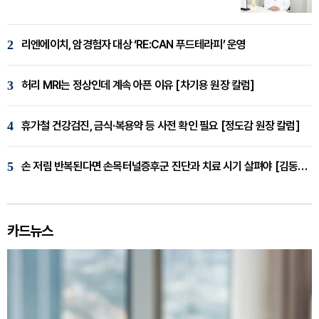
2
리엔에이치, 암경험자 대상 ‘RE:CAN 푸드테라피’ 운영
3
허리 MRI는 정상인데 계속 아픈 이유 [차기용 원장 칼럼]
4
휴가철 건강검진, 금식·복용약 등 사전 확인 필요 [정도감 원장 칼럼]
5
손 저림 반복된다면 손목터널증후군 진단과 치료 시기 살펴야 [김동현 원장 칼럼]
카드뉴스