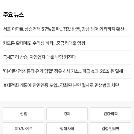
주요 뉴스
서울 아파트 상승거래 57% 돌파…집값 반등, 강남 넘어 외곽까지 확산
카드론 확대에도 수익성 하락…중금리대출 영향
국채금리 상승, 자영업자 대출 부담 커진다
'미·이란 전쟁 틈타 유가 담합' 정유 4사 기소…파급 효과 26조 원 달해
휴대전화 개통에 안면인증 도입...강화된 본인 절차로 민생범죄 차단
산업
경제
건강·의학
제약·바이오
정책·사회
칼럼·인터뷰