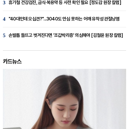
3
휴가철 건강검진, 금식·복용약 등 사전 확인 필요 [정도감 원장 칼럼]
4
"40대인데 오십견?"...3040도 안심 못하는 어깨 유착성 관절낭염
5
손발톱 들뜨고 벗겨진다면 '조갑박리증' 의심해야 [김철윤 원장 칼럼]
카드뉴스