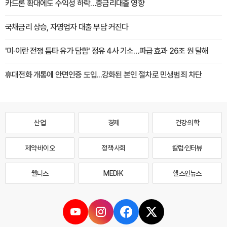
카드론 확대에도 수익성 하락…중금리대출 영향
국채금리 상승, 자영업자 대출 부담 커진다
'미·이란 전쟁 틈타 유가 담합' 정유 4사 기소…파급 효과 26조 원 달해
휴대전화 개통에 안면인증 도입...강화된 본인 절차로 민생범죄 차단
산업
경제
건강·의학
제약·바이오
정책·사회
칼럼·인터뷰
웰니스
MEDI·K
헬스인뉴스