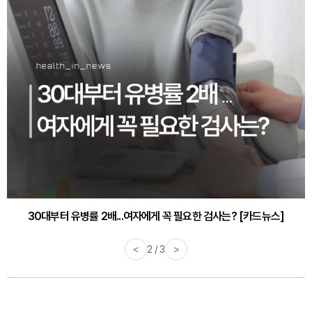
30대부터 유병률 2배...여자에게 꼭 필요한 검사는? [카드뉴스]
감기·독감 예방하고 면역력 높이는 4가지 영양제 [카드뉴스]
<
2 / 3
>