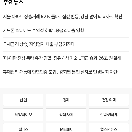
주요 뉴스
서울 아파트 상승거래 57% 돌파…집값 반등, 강남 넘어 외곽까지 확산
카드론 확대에도 수익성 하락…중금리대출 영향
국채금리 상승, 자영업자 대출 부담 커진다
'미·이란 전쟁 틈타 유가 담합' 정유 4사 기소…파급 효과 26조 원 달해
휴대전화 개통에 안면인증 도입...강화된 본인 절차로 민생범죄 차단
산업
경제
건강·의학
제약·바이오
정책·사회
칼럼·인터뷰
웰니스
MEDI·K
헬스인뉴스