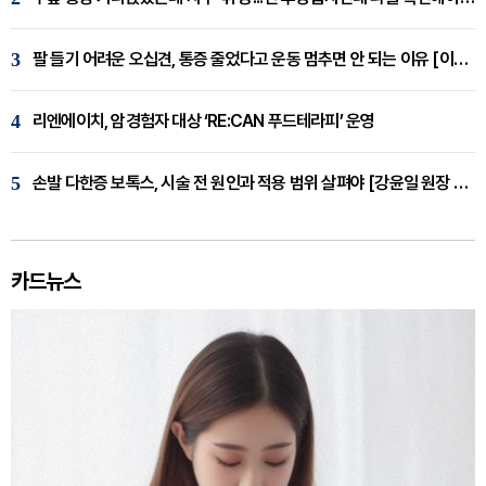
3
팔 들기 어려운 오십견, 통증 줄었다고 운동 멈추면 안 되는 이유 [이병욱 원장 칼럼]
4
리엔에이치, 암경험자 대상 ‘RE:CAN 푸드테라피’ 운영
5
손발 다한증 보톡스, 시술 전 원인과 적용 범위 살펴야 [강윤일 원장 칼럼]
카드뉴스