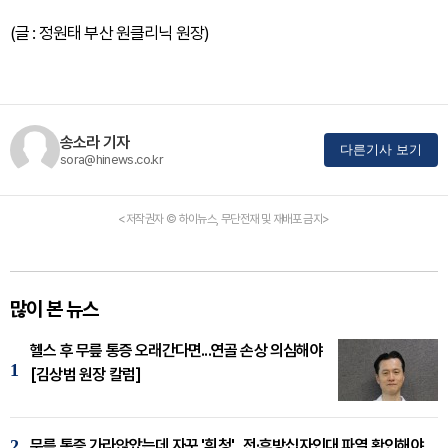
(글 : 정원태 부산 원클리닉 원장)
송소라 기자
다른기사 보기
sora@hinews.co.kr
<저작권자 © 하이뉴스, 무단전재 및 재배포 금지>
많이 본 뉴스
헬스 후 무릎 통증 오래간다면...연골 손상 의심해야
1
[김상범 원장 칼럼]
2
무릎 통증 가라앉았는데 자꾸 '휘청'...전·후방십자인대 파열 확인해야 [곽우경 원장 칼럼]