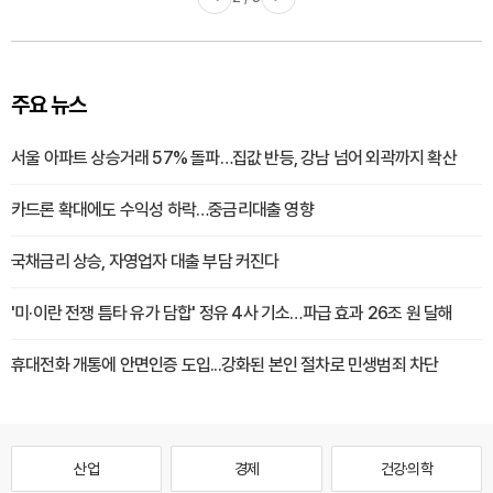
주요 뉴스
서울 아파트 상승거래 57% 돌파…집값 반등, 강남 넘어 외곽까지 확산
카드론 확대에도 수익성 하락…중금리대출 영향
국채금리 상승, 자영업자 대출 부담 커진다
'미·이란 전쟁 틈타 유가 담합' 정유 4사 기소…파급 효과 26조 원 달해
휴대전화 개통에 안면인증 도입...강화된 본인 절차로 민생범죄 차단
산업
경제
건강·의학