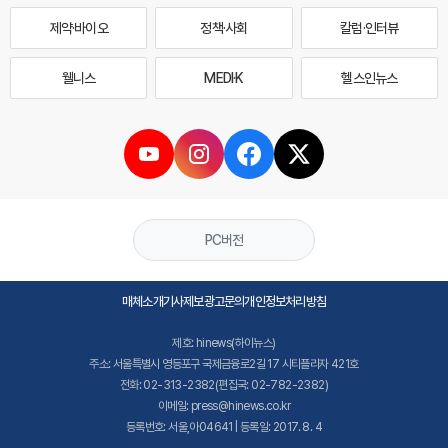
제약·바이오
정책·사회
칼럼·인터뷰
웰니스
MEDI·K
헬스인뉴스
PC버전
매체소개
기사제보
광고문의
개인정보처리방침
제호: hinews(하이뉴스)
주소: 서울특별시 영등포구 국제금융로2길 17 시티플라자 421호
전화: 02-313-2382(편집국: 02-782-2382)
이메일: press@hinews.co.kr
등록번호: 서울,아04641 | 등록일: 2017. 8. 4