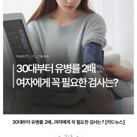
30대부터 유병률 2배...여자에게 꼭 필요한 검사는? [카드뉴스]
감기·독감 예방하고 면역력 높이는 4가지 영양제 [카드뉴스]
<
2 / 3
>