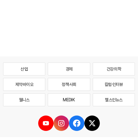
산업
경제
건강·의학
제약·바이오
정책·사회
칼럼·인터뷰
웰니스
MEDI·K
헬스인뉴스