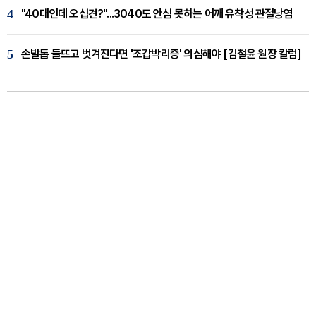
4
"40대인데 오십견?"...3040도 안심 못하는 어깨 유착성 관절낭염
5
손발톱 들뜨고 벗겨진다면 '조갑박리증' 의심해야 [김철윤 원장 칼럼]