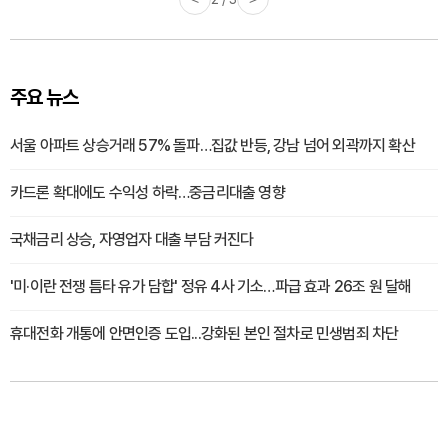
주요 뉴스
서울 아파트 상승거래 57% 돌파…집값 반등, 강남 넘어 외곽까지 확산
카드론 확대에도 수익성 하락…중금리대출 영향
국채금리 상승, 자영업자 대출 부담 커진다
'미·이란 전쟁 틈타 유가 담합' 정유 4사 기소…파급 효과 26조 원 달해
휴대전화 개통에 안면인증 도입...강화된 본인 절차로 민생범죄 차단