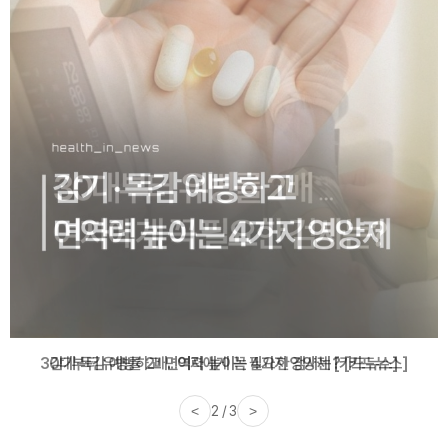
감기·독감 예방하고 면역력 높이는 4가지 영양제 [카드뉴스]
<
3 / 3
>