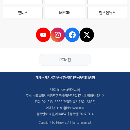
웰니스
MEDI·K
헬스인뉴스
PC버전
매체소개
기사제보
광고문의
개인정보처리방침
제호: hinews(하이뉴스)
주소: 서울특별시 영등포구 국제금융로2길 17 시티플라자 421호
전화: 02-313-2382(편집국: 02-782-2382)
이메일: press@hinews.co.kr
등록번호: 서울,아04641 | 등록일: 2017. 8. 4
Copyright by Hinews. All rights reserved.