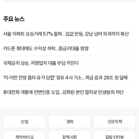
주요 뉴스
서울 아파트 상승거래 57% 돌파…집값 반등, 강남 넘어 외곽까지 확산
카드론 확대에도 수익성 하락…중금리대출 영향
국채금리 상승, 자영업자 대출 부담 커진다
'미·이란 전쟁 틈타 유가 담합' 정유 4사 기소…파급 효과 26조 원 달해
휴대전화 개통에 안면인증 도입...강화된 본인 절차로 민생범죄 차단
산업
경제
건강·의학
제약·바이오
정책·사회
칼럼·인터뷰