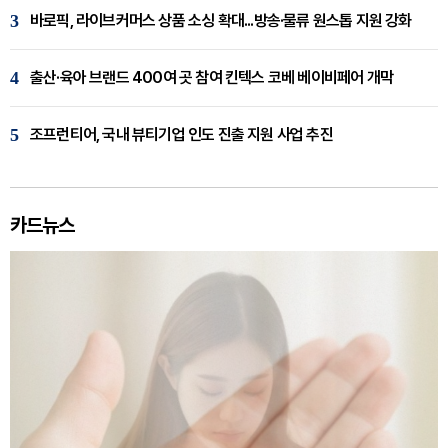
3
바로픽, 라이브커머스 상품 소싱 확대...방송·물류 원스톱 지원 강화
4
출산·육아 브랜드 400여 곳 참여 킨텍스 코베 베이비페어 개막
5
조프런티어, 국내 뷰티기업 인도 진출 지원 사업 추진
카드뉴스