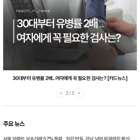
30대부터 유병률 2배...여자에게 꼭 필요한 검사는? [카드뉴스]
<
2 / 3
>
주요 뉴스
서울 아파트 상승거래 57% 돌파…집값 반등, 강남 넘어 외곽까지 확산