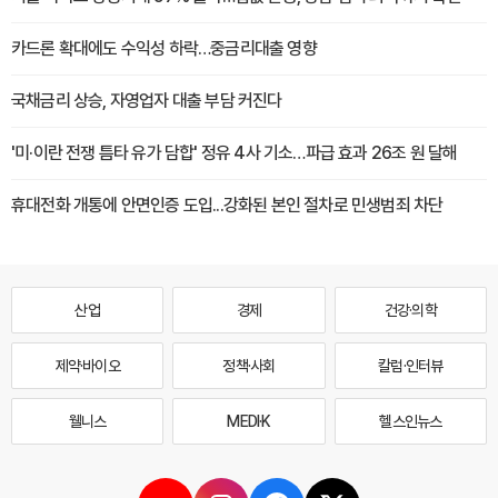
카드론 확대에도 수익성 하락…중금리대출 영향
국채금리 상승, 자영업자 대출 부담 커진다
'미·이란 전쟁 틈타 유가 담합' 정유 4사 기소…파급 효과 26조 원 달해
휴대전화 개통에 안면인증 도입...강화된 본인 절차로 민생범죄 차단
산업
경제
건강·의학
제약·바이오
정책·사회
칼럼·인터뷰
웰니스
MEDI·K
헬스인뉴스