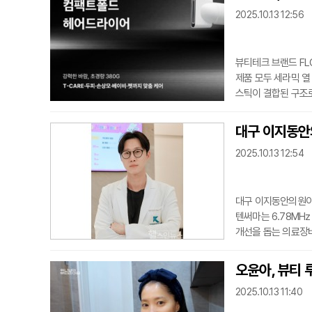
2025.10.13 12:56
뷰티테크 브랜드 FL
제품 모두 세라믹 열
스틱이 결합된 구조로
세라믹 코팅 발열판을
적다.컴팩트폴드 헤어
대구 이지동안의
진동 설계로 편안한 
2025.10.13 12:54
모드를
대구 이지동안의원이 
텐써마는 6.78MH
개선을 돕는 의료장비
만, 개별 반응에는 
디)이 제공돼 얼굴, 
오윤아, 뷰티 
시술 시간을 단축할 
2025.10.13 11:40
조정하