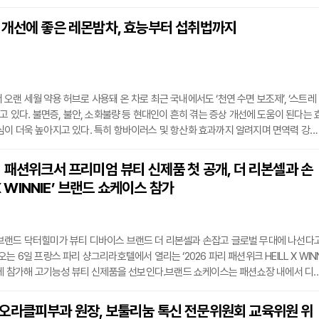
때문이다. 그렇다고 즐거운 명절에 과일을 무조건 피할 필요는 없다. 다행히 가을철 제
 부담을 덜어주면서도 맛과 영양을 동시에 챙길 수 있는 안전한 선택지가 있다. 이번
 개선에 좋은 레몬밤차, 효능부터 섭취법까지
안심하고 즐길 수 있는 과일들을 알아보는 것이 중요하다.◇ 사과사과는 혈당지수(GI)
오랜 세월 약용 허브로 사용돼 온 차로 최근 국내에서도 ‘천연 수면 보조제’, ‘스트레
받고 있다. 불면증, 불안, 소화불량 등 현대인이 흔히 겪는 증상 개선에 도움이 된다는 
이 더욱 높아지고 있다. 특히 항바이러스 및 항산화 효과까지 알려지며 면역력 강화
정적인 영향을 줄 수 있는 차로 평가받고 있다.하지만 레몬밤차를 과다 섭취하거나 
두통, 복통, 저혈압, 갑상선 기능 저하 등의 부작용이 발생할 수 있다. 따라서 권장 섭
 패션위크서 프리미엄 뷰티 신제품 첫 공개, 더 리본셀과 손
지키는 것이 무엇보다 중요하다.◇ 레몬밤차의 주요 효능신경 안정과 스트레스 완화
 X WINNIE’ 브랜드 쇼케이스 참가
브랜드 닥터힐미가 뷰티 디바이스 브랜드 더 리본셀과 손잡고 글로벌 무대에 나선다
는 6일 프랑스 파리 샹그리라호텔에서 열리는 ‘2026 파리 패션위크 HEILL X WIN
스에 참가해 고기능성 뷰티 신제품을 선보인다.브랜드 쇼케이스는 패션쇼장 내에서 디
각자의 콘셉트와 신제품을 소개하는 공식 전시 프로그램이다. 현장에는 유럽을 포함
루언서, 패션·뷰티 전문 미디어가 참석해 시장 반응을 직접 확인할 수 있는 기회가 된
오라클피부과 원장, 보툴리눔 톡신 전문위원회 교육위원 위