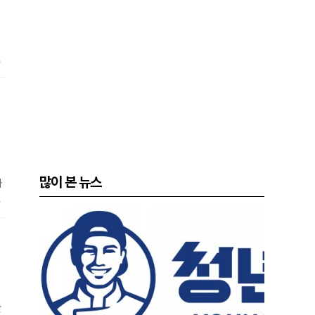
상
,
데
많이 본 뉴스
차
닌
련
한
관