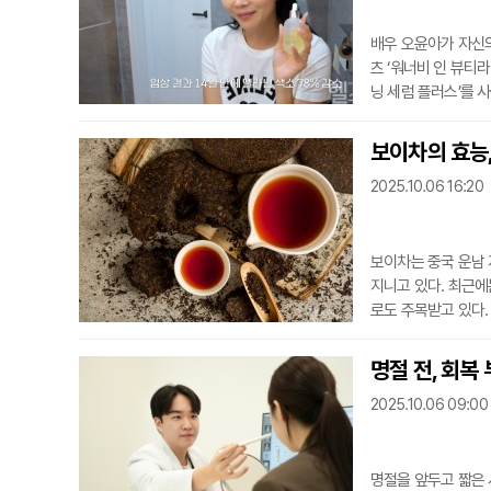
배우 오윤아가 자신
츠 ‘워너비 인 뷰티
닝 세럼 플러스’를 
속에서 오윤아는 “피
현재는 여러 병째 쓰
보이차의 효능,
일리 제품으로 사용
2025.10.06 16:20
보이차는 중국 운남
지니고 있다. 최근에
로도 주목받고 있다.
이 함유되어 있어 올
◇ 보이차의 주요 효
명절 전, 회복
된 성분 때문이다. 
2025.10.06 09:00
지방이 체
명절을 앞두고 짧은 