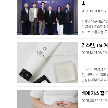
다. 닥터힐미는 이
촉
고유의
2025.10.01 10:36
박제영 압구정오라클
기 교육위원으로 임
직으로, 보툴리눔 톡
가들이 협력해 국내 
보툴리눔 톡신 안전
리스킨, TS 
서 새로운 책임을 맡
2025.10.01 08:00
용 예방, 제품
리스킨의 민감성 피부
징, 세안 비누, 얼
민감성 피부까지 각 
정이다.TS 여드름&클렌
폼’, 그리고 ‘TS 
배에 가스 찰 
사용할 수 있는 제품
2025.09.30 16:10