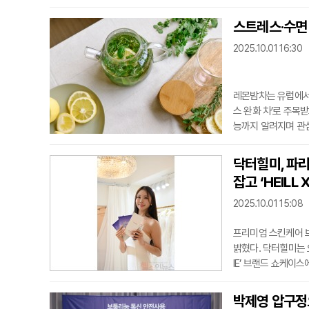
르게 올릴 수 있기 
철 과일 중에는 혈당
스트레스·수면
추석, 당뇨 환자도 
2025.10.01 16:30
가 36으
레몬밤차는 유럽에서 
스 완화 차’로 주목
능까지 알려지며 관심
와 노화 방지에도 긍
정 질환이 있는 경우 
닥터힐미, 파리
취량과 주의사항을 
잡고 ‘HEILL
2025.10.01 15:08
프리미엄 스킨케어 
밝혔다. 닥터힐미는 오
IE’ 브랜드 쇼케이
이너와 브랜드들이 
글로벌 바이어, 인플
박제영 압구정