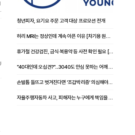
시
개
청년피자, 요기요 주문 고객 대상 프로모션 전개
되
허리 MRI는 정상인데 계속 아픈 이유 [차기용 원장 칼럼]
휴가철 건강검진, 금식·복용약 등 사전 확인 필요 [정도감 원장 칼럼]
류
"40대인데 오십견?"...3040도 안심 못하는 어깨 유착성 관절낭염
손발톱 들뜨고 벗겨진다면 '조갑박리증' 의심해야 [김철윤 원장 칼럼]
지
자율주행자동차 사고, 피해자는 누구에게 책임을 물을 수 있을까
빠