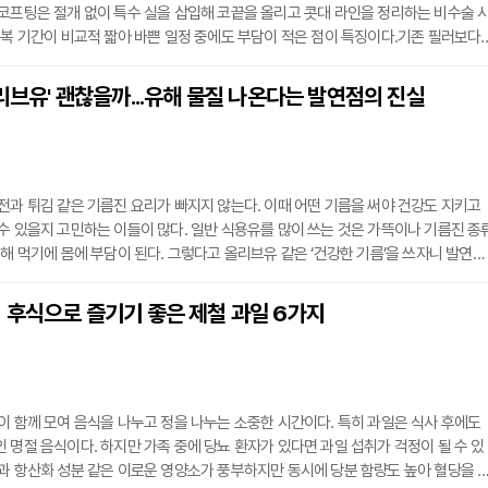
코프팅은 절개 없이 특수 실을 삽입해 코끝을 올리고 콧대 라인을 정리하는 비수술 
회복 기간이 비교적 짧아 바쁜 일정 중에도 부담이 적은 점이 특징이다.기존 필러보다
들 수 있어 과한 볼륨 없이 인상 변화를 원하는 이들에게 적합하며, 필러만으로는 
양이나 콧대 연결부도 보완이 가능하다. 멍이나 붓기가 적어 일상생활로 빠르게 복귀
올리브유' 괜찮을까...유해 물질 나온다는 발연점의 진실
선택 이유 중 하나다.일부 시술에는 시간이 지나면서 체내에 흡수되는 특수 실이 사용
전과 튀김 같은 기름진 요리가 빠지지 않는다. 이때 어떤 기름을 써야 건강도 지키고
수 있을지 고민하는 이들이 많다. 일반 식용유를 많이 쓰는 것은 가뜩이나 기름진 종
 해 먹기에 몸에 부담이 된다. 그렇다고 올리브유 같은 ‘건강한 기름’을 쓰자니 발연점
생식에만 적합하다는 인식 때문에 조리용으로 사용해도 되는지 망설이게 된다. 그러나
올리브유의 특성을 따져보면 이야기는 달라진다. 올리브유의 종류와 성질을 잘 이해하
 후식으로 즐기기 좋은 제철 과일 6가지
분히 활용할 수 있는 건강한 선택지가 된다.◇ 올리브유 발연점, 요리하기에 적합하
이 함께 모여 음식을 나누고 정을 나누는 소중한 시간이다. 특히 과일은 식사 후에도
 명절 음식이다. 하지만 가족 중에 당뇨 환자가 있다면 과일 섭취가 걱정이 될 수 있
과 항산화 성분 같은 이로운 영양소가 풍부하지만 동시에 당분 함량도 높아 혈당을 