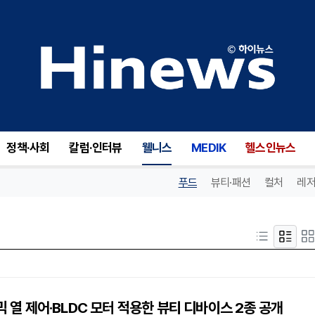
정책·사회
칼럼·인터뷰
웰니스
MEDIK
헬스인뉴스
푸드
뷰티·패션
컬처
레저
라믹 열 제어·BLDC 모터 적용한 뷰티 디바이스 2종 공개