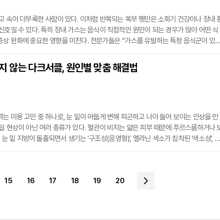
고 속이 더부룩한 사람이 있다. 이처럼 반복되는 복부 팽만은 소화기 건강이나 장내 
신호일 수 있다. 특히 장내 가스는 음식이 직접적인 원인이 되는 경우가 많아 어떤 식
증상 완화에 중요한 영향을 미친다. 전문가들은 “가스를 유발하는 특정 음식군이 있
해도 불편한 증상을 크게 완화할 수 있다”라고 강조한다. 따라서 반복적으로 가스 증상
먹던 음식부터 점검해 보는 것이 필요하다.◇ 고포드맵(FODMAP) 식품 복부 팽만
지 않는 다크서클, 원인별 맞춤 해결법
하나로 지목되는 것이 바로 ‘고포드맵(FODMAP)’ 식품이다. 포드맵은 발효가 쉬운 당
는 미용 고민 중 하나로, 눈 밑이 어둡게 변해 피곤하고 나이 들어 보이는 인상을 만
일 현상이 아닌 여러 종류가 있다. 혈관이 비치는 얇은 피부 때문에 푸르스름하거나 
, 눈 밑 지방이 돌출되면서 생기는 ‘구조성(음영형)’, 멜라닌 색소가 침착된 ‘색소성’, 
‘복합형’으로 나뉜다.특히 알레르기 비염은 혈관성 다크서클과 깊은 연관이 있다. 비
 염증이 생기면, 코 주변과 눈 밑 혈류가 정체돼 푸른 혈관이 더 도드라진다. 비염으로
눈을 자주 비비면 색소침착이 더해져 갈색 다크서클이 나타나기도 한다.◇구
15
16
17
18
19
20