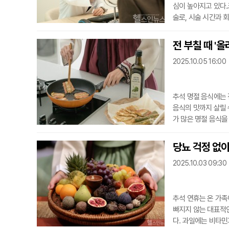
심이 높아지고 있다.
술로, 시술 시간과 
자연스러운 라인을 만
선이 어려운 코끝 모
전 부칠 때 '
할 수 있다는 점도 
2025.10.05 16:00
며,
추석 명절 음식에는 
음식의 맛까지 살릴 
가 많은 명절 음식을
이 낮아 샐러드나 
실제 조리 온도와 
당뇨 걱정 없이
면 명절 음식에도 충
2025.10.03 09:30
않다
추석 연휴는 온 가족
빠지지 않는 대표적인
다. 과일에는 비타민