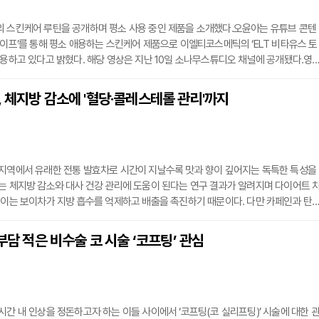
의 스킨케어 루틴을 공개하며 평소 사용 중인 제품을 소개했다.오윤아는 유튜브 콘텐
라이프’를 통해 평소 애용하는 스킨케어 제품으로 이엘티코스메틱의 ‘ELT 비타유스 토
사용하고 있다고 밝혔다. 해당 영상은 지난 10일 소나무스튜디오 채널에 공개됐다.영
부과에서 토닝 시술을 받은 듯한 효과를 느꼈다”며 “지인의 추천으로 사용하게 됐고
고 있다”고 말했다. 세럼을 직접 바르는 장면에서는 “발림이 산뜻하고 자극이 적어 
 체지방 감소에 '혈당·콜레스테롤 관리'까지
하기에 부담이 없다”고 덧붙였다.해당 제품은 비타민C 유도체 성분이 함유돼 피부톤
 지역에서 유래한 전통 발효차로 시간이 지날수록 맛과 향이 깊어지는 독특한 특성을
는 체지방 감소와 대사 건강 관리에 도움이 된다는 연구 결과가 알려지며 다이어트 
 이는 보이차가 지방 흡수를 억제하고 배출을 촉진하기 때문이다. 다만 카페인과 탄
바른 섭취법을 따르는 것이 중요하다. 개인의 체질에 따라 부작용이 나타날 수 있다.
능 체지방 감소와 다이어트 효과보이차가 주목받는 가장 큰 이유는 지방 대사와 관
 부담 적은 비수술 코 시술 ‘코프팅’ 관심
보이차에 함유된 갈산은 췌장의 리파아제 효소 작용을 억제해 지방 흡수를 막고 섭취
시간 내 인상을 정돈하고자 하는 이들 사이에서 ‘코프팅(코 실리프팅)’ 시술에 대한 