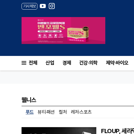
기사제보
전체
산업
경제
건강·의학
제약·바이오
웰니스
푸드
뷰티·패션
컬처
레저·스포츠
FLOUP, 세