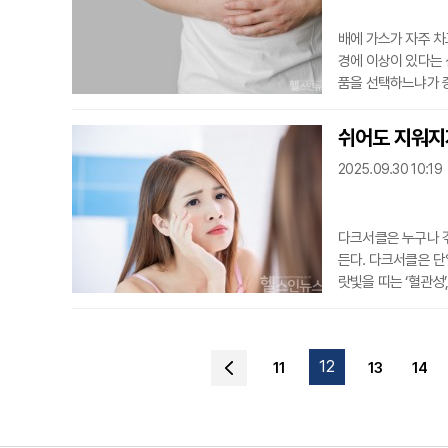
배에 가스가 자주 차
경에 이상이 있다는 
품을 선택하느냐가 
며, 이를 줄이기만 
을 겪는다면 무심코 
쉬어도 지워지
가장 흔한 원인 중 
2025.09.30 10:19
류와 당알
다크서클은 누구나 겪
든다. 다크서클은 단
랏빛을 띠는 ‘혈관성’
리고 이들이 혼합된 
으로 코 점막이 붓고
인한 가려움증으로 
12
11
13
14