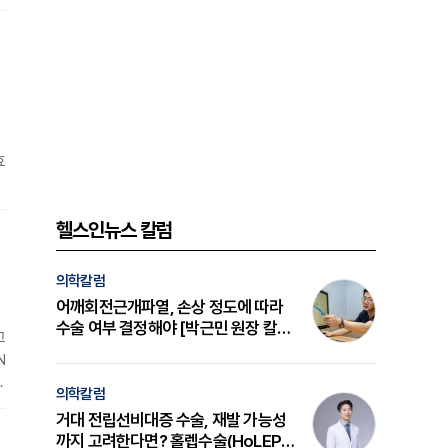
효
특
헬스인뉴스 칼럼
의학칼럼
어깨회전근개파열, 손상 정도에 따라
수술 여부 결정해야 [박근민 원장 칼
고
럼]
N
자
의학칼럼
한
거대 전립선비대증 수술, 재발 가능성
까지 고려한다면? 홀렙수술(HoLEP)