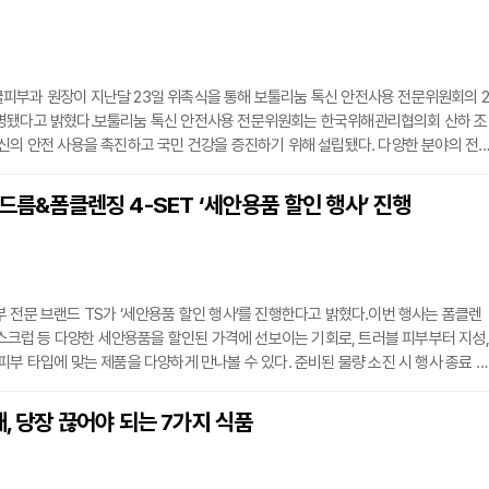
번 기회를 통해 브랜드 정체성과 기술력을 동시에 전달할 계획이다.신제품은 닥터힐미
피부과 원장이 지난달 23일 위촉식을 통해 보툴리눔 톡신 안전사용 전문위원회의 2
명됐다고 밝혔다.보툴리눔 톡신 안전사용 전문위원회는 한국위해관리협의회 산하 조
신의 안전 사용을 촉진하고 국민 건강을 증진하기 위해 설립됐다. 다양한 분야의 전
실정에 맞는 안전 기준을 제정하고, 관련 정책을 제안하는 역할을 한다.박제영 원장
사용 전문위원회의 첫 출범부터 활동을 이어온 인물로, 이번 2기에서는 교육위원으로
여드름&폼클렌징 4-SET ‘세안용품 할인 행사’ 진행
게 되었다. 그는 앞으로 의료진과 환자들에게 보툴리눔 톡신의 안전한 사용법과 부작
 전문 브랜드 TS가 ‘세안용품 할인 행사’를 진행한다고 밝혔다.이번 행사는 폼클렌
굴 스크럽 등 다양한 세안용품을 할인된 가격에 선보이는 기회로, 트러블 피부부터 지성,
피부 타입에 맞는 제품을 다양하게 만나볼 수 있다. 준비된 물량 소진 시 행사 종료 예
징 4-SET는 아침용 ‘TS 솝’, 저녁용 ‘TS 클렌징 젤’, 저자극 ‘TS 아크네 클렌징
페이스 타올’로 구성돼 피부 노폐물 제거에 도움을 준다. 남녀 구분 없이 민감한 피부에도
때, 당장 끊어야 되는 7가지 식품
이다.피부 전문가에 따르면, 민감성 피부는 외부 자극에 쉽게 반응할 수 있으므로