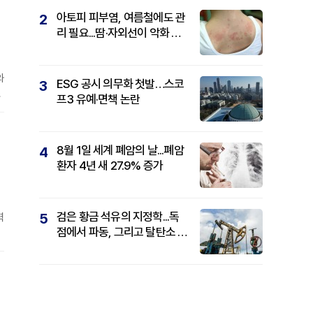
아토피 피부염, 여름철에도 관
2
리 필요...땀·자외선이 악화 요
인
와
ESG 공시 의무화 첫발…스코
3
과
프3 유예·면책 논란
이
8월 1일 세계 폐암의 날...폐암
4
환자 4년 새 27.9% 증가
검은 황금 석유의 지정학...독
5
력
점에서 파동, 그리고 탈탄소 패
권까지
혀
동