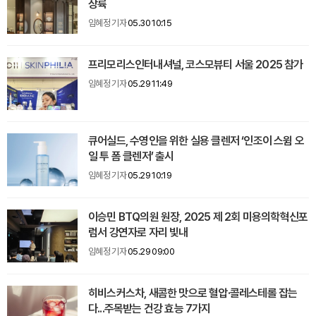
상륙
임혜정 기자
05.30 10:15
프리모리스인터내셔널, 코스모뷰티 서울 2025 참가
임혜정 기자
05.29 11:49
큐어실드, 수영인을 위한 실용 클렌저 ‘인조이 스윔 오
일 투 폼 클렌저’ 출시
임혜정 기자
05.29 10:19
이승민 BTQ의원 원장, 2025 제 2회 미용의학혁신포
럼서 강연자로 자리 빛내
임혜정 기자
05.29 09:00
히비스커스차, 새콤한 맛으로 혈압·콜레스테롤 잡는
다...주목받는 건강 효능 7가지