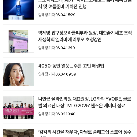
시 및 여름준비 기획전 진행
임혜정 기자
06.04 15:29
박제영 압구정오라클피부과 원장, 대한줄기세포 조직
재생학회 엘라비에 리투오 초청강연
임혜정 기자
06.04 13:19
4050 ‘동안 열풍’... 주름 고민 해결법
임혜정 기자
06.04 09:59
나민균 올라인의원 대표원장, LG화학 YVOIRE, 글로
벌 의료진 대상 ‘IMLG2025’ 핸즈온 세미나 성료
임혜정 기자
06.02 10:40
‘감각의 시간을 채우다’, 아닐로 플래그십 스토어 성수