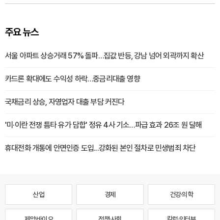
주요 뉴스
서울 아파트 상승거래 57% 돌파…집값 반등, 강남 넘어 외곽까지 확산
카드론 확대에도 수익성 하락…중금리대출 영향
국채금리 상승, 자영업자 대출 부담 커진다
'미·이란 전쟁 틈타 유가 담합' 정유 4사 기소…파급 효과 26조 원 달해
휴대전화 개통에 안면인증 도입...강화된 본인 절차로 민생범죄 차단
산업
경제
건강·의학
제약·바이오
정책·사회
칼럼·인터뷰