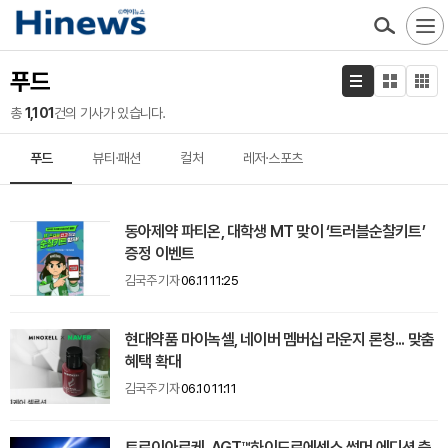
푸드
총
1,101
건의 기사가 있습니다.
푸드
뷰티·패션
컬처
레저·스포츠
동아제약 파티온, 대학생 MT 맞이 ‘트러블순찰키트’
증정 이벤트
김국주 기자
06.11 11:25
현대약품 마이녹셀, 네이버 멤버십 라운지 론칭... 맞춤
혜택 확대
김국주 기자
06.10 11:11
트로이아르케, AGT™하이드로에센스 썸머 에디션 출