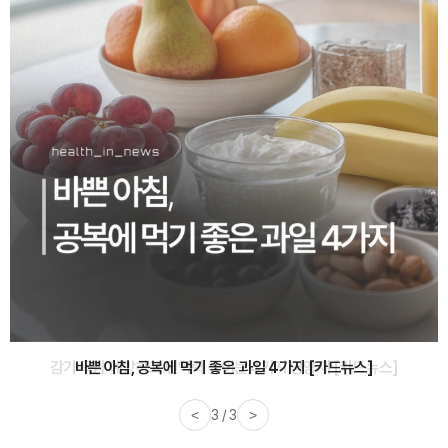
바쁜 아침, 공복에 먹기 좋은 과일 4가지 [카드뉴스]
<
1 / 3
>