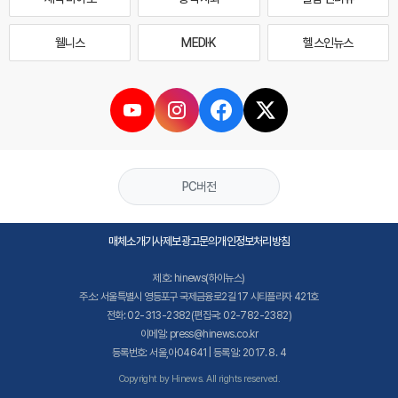
웰니스
MEDI·K
헬스인뉴스
PC버전
매체소개
기사제보
광고문의
개인정보처리방침
제호: hinews(하이뉴스)
주소: 서울특별시 영등포구 국제금융로2길 17 시티플라자 421호
전화: 02-313-2382(편집국: 02-782-2382)
이메일: press@hinews.co.kr
등록번호: 서울,아04641 | 등록일: 2017. 8. 4
Copyright by Hinews. All rights reserved.