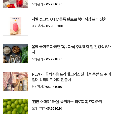
오하은 기자
05.28 16:20
하멜 선크림 OTC 등록 완료로 북미시장 본격 진출
임혜정 기자
05.28 09:00
몸에 좋아도 과하면 '독'...과식 주의해야 할 건강식 5가
지
오하은 기자
05.27 18:20
NEW 라 콜렉시옹 프리베 크리스챤 디올 투왈 드 주이
썸머 리미티드 에디션 출시
임혜정 기자
05.27 10:10
‘천연 소화제’ 매실, 숙취해소·피로회복 효과까지
오하은 기자
05.26 16:10