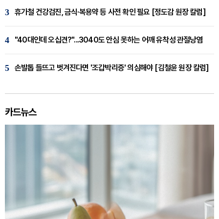
3
휴가철 건강검진, 금식·복용약 등 사전 확인 필요 [정도감 원장 칼럼]
4
"40대인데 오십견?"...3040도 안심 못하는 어깨 유착성 관절낭염
5
손발톱 들뜨고 벗겨진다면 '조갑박리증' 의심해야 [김철윤 원장 칼럼]
카드뉴스