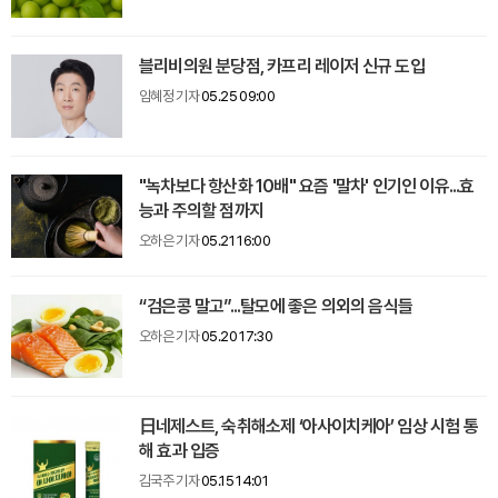
블리비의원 분당점, 카프리 레이저 신규 도입
임혜정 기자
05.25 09:00
"녹차보다 항산화 10배" 요즘 '말차' 인기인 이유...효
능과 주의할 점까지
오하은 기자
05.21 16:00
“검은콩 말고”...탈모에 좋은 의외의 음식들
오하은 기자
05.20 17:30
日네제스트, 숙취해소제 ‘아사이치케아’ 임상 시험 통
해 효과 입증
김국주 기자
05.15 14:01