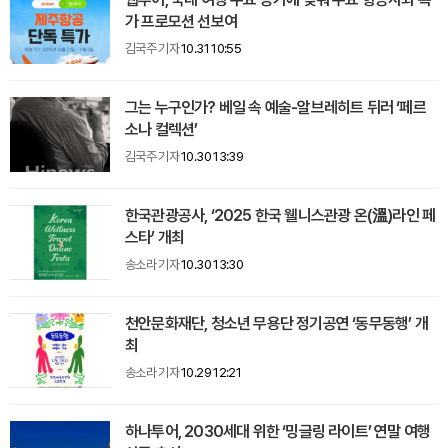
가 프로모션 선보여
김국주 기자
10.31 10:55
그는 누구인가? 베일 속 예술-알브레히트 뒤러 ‘페르
소나 컬렉션’
김국주 기자
10.30 13:39
한국관광공사, ‘2025 한국 웰니스관광 온(溫)라인 페
스타’ 개최
송소라 기자
10.30 13:30
천안문화재단, 청소년 무용단 정기공연 ‘동무동행’ 개
최
송소라 기자
10.29 12:21
하나투어, 2030세대 위한 ‘밍글링 라이트’ 연말 여행