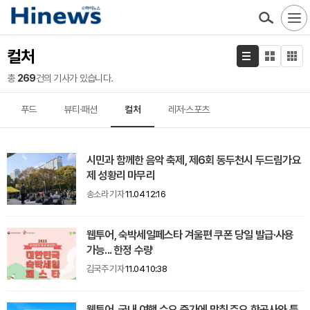
컬처
총
269
건의 기사가 있습니다.
푸드
뷰티·패션
컬처
레저·스포츠
시민과 함께한 음악 축제, 제6회 동두천시 두드림가요
제 성황리 마무리
송소라 기자
11.04 12:16
웹투어, 숙박세일페스타 겨울편 쿠폰 당일 발급·사용
가능... 한정 수량
김국주 기자
11.04 10:38
웹투어, 국내 여행 수요 증가에 맞춰 주요 항공사와 특