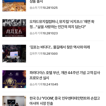
상품 출시
송소라 기자
10.28 10:25
오차드뮤지컬컴퍼니, 뮤지컬 ‘시지프스’ 재연 확
정…“삶을 사랑하는 인간의 의지 담는다”
송소라 기자
10.28 10:23
‘김포는 바다다’... 물길에서 찾은 역사와 미래
김국주 기자
10.28 10:00
파라다이스 호텔 부산, 개관 44주년 기념 고객 감사
프로모션 실시
송소라 기자
10.24 10:45
한국 DJ ‘YOONI’, 중국 인우엔터테인먼트와 손잡고
아시아 시장 진출