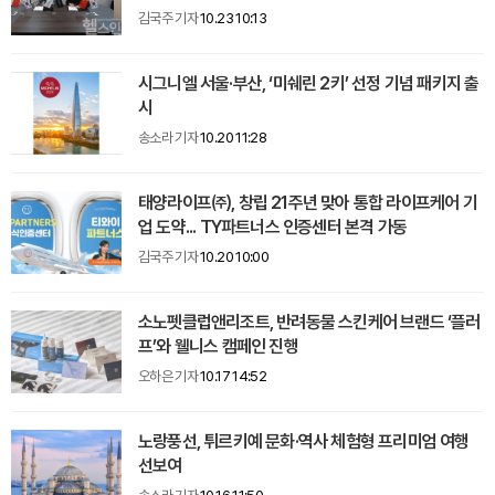
김국주 기자
10.23 10:13
시그니엘 서울·부산, ‘미쉐린 2키’ 선정 기념 패키지 출
시
송소라 기자
10.20 11:28
태양라이프㈜, 창립 21주년 맞아 통합 라이프케어 기
업 도약... TY파트너스 인증센터 본격 가동
김국주 기자
10.20 10:00
소노펫클럽앤리조트, 반려동물 스킨케어 브랜드 ‘플러
프’와 웰니스 캠페인 진행
오하은 기자
10.17 14:52
노랑풍선, 튀르키예 문화·역사 체험형 프리미엄 여행
선보여