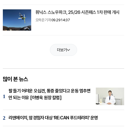
휘닉스 스노우파크, 25/26 시즌패스 1차 판매 개시
오하은 기자
09.29 14:37
더보기
많이 본 뉴스
팔 들기 어려운 오십견, 통증 줄었다고 운동 멈추면
1
안 되는 이유 [이병욱 원장 칼럼]
2
리엔에이치, 암경험자 대상 ‘RE:CAN 푸드테라피’ 운영