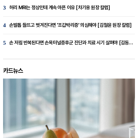
3
허리 MRI는 정상인데 계속 아픈 이유 [차기용 원장 칼럼]
4
손발톱 들뜨고 벗겨진다면 '조갑박리증' 의심해야 [김철윤 원장 칼럼]
5
손 저림 반복된다면 손목터널증후군 진단과 치료 시기 살펴야 [김동현 원장 칼럼]
카드뉴스