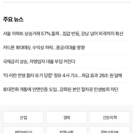
주요 뉴스
서울 아파트 상승거래 57% 돌파…집값 반등, 강남 넘어 외곽까지 확산
카드론 확대에도 수익성 하락…중금리대출 영향
국채금리 상승, 자영업자 대출 부담 커진다
'미·이란 전쟁 틈타 유가 담합' 정유 4사 기소…파급 효과 26조 원 달해
휴대전화 개통에 안면인증 도입...강화된 본인 절차로 민생범죄 차단
산업
경제
건강·의학
제약·바이오
정책·사회
칼럼·인터뷰