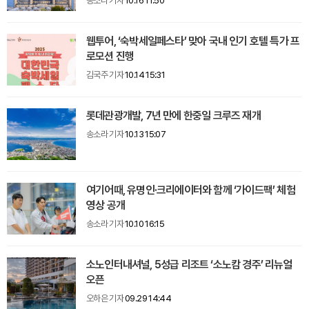
송소라 기자
10.16 11:50
웹투어, ‘숙박세일페스타’ 맞아 국내 인기 호텔 특가 프
로모션 진행
김국주 기자
10.14 15:31
롯데관광개발, 7년 만에 한중일 크루즈 재개
송소라 기자
10.13 15:07
여기어때, 유명인·크리에이터와 함께 ‘가이드팩’ 체험
영상 공개
송소라 기자
10.10 16:15
소노인터내셔널, 5성급 리조트 ‘소노캄 경주’ 리뉴얼
오픈
오하은 기자
09.29 14:44