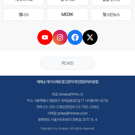
웰니스
MEDI·K
헬스인뉴스
PC버전
매체소개
기사제보
광고문의
개인정보처리방침
제호: hinews(하이뉴스)
주소: 서울특별시 영등포구 국제금융로2길 17 시티플라자 421호
전화: 02-313-2382(편집국: 02-782-2382)
이메일: press@hinews.co.kr
등록번호: 서울,아04641 | 등록일: 2017. 8. 4
Copyright by Hinews. All rights reserved.