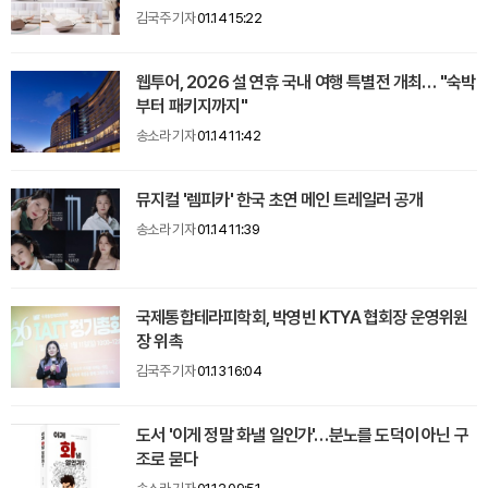
김국주 기자
01.14 15:22
웹투어, 2026 설 연휴 국내 여행 특별전 개최… "숙박
부터 패키지까지"
송소라 기자
01.14 11:42
뮤지컬 '렘피카' 한국 초연 메인 트레일러 공개
송소라 기자
01.14 11:39
국제통합테라피학회, 박영빈 KTYA 협회장 운영위원
장 위촉
김국주 기자
01.13 16:04
도서 '이게 정말 화낼 일인가'…분노를 도덕이 아닌 구
조로 묻다