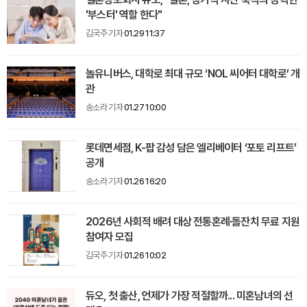
'부스터' 역할 한다"
김국주 기자
01.29 11:37
놀유니버스, 대학로 최대 규모 ‘NOL 씨어터 대학로’ 개
관
송소라 기자
01.27 10:00
롯데면세점, K-팝 감성 담은 엘리베이터 ‘포토 리프트’
공개
송소라 기자
01.26 16:20
2026년 사회적 배려 대상 전통혼례·돌잔치 무료 지원
참여자 모집
김국주 기자
01.26 10:02
듀오, 첫 출산, 언제가 가장 적절할까... 미혼남녀의 선