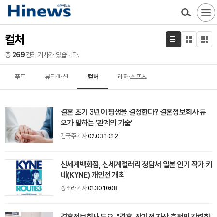
컬처
총
269
건의 기사가 있습니다.
푸드
뷰티·패션
컬처
레저·스포츠
결혼 초기 3년이 평생을 결정한다? 결혼정보회사 듀
오가 말하는 ‘관계의 기술’
김국주 기자
02.03 10:12
신세계백화점, 신세계갤러리 청담서 일본 인기 작가 키
네(KYNE) 개인전 개최
송소라 기자
01.30 10:08
결혼정보회사 듀오, "결혼, 장기적 자산 축적의 강력한