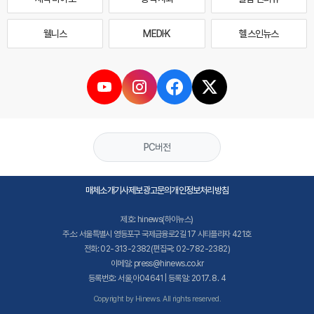
웰니스
MEDI·K
헬스인뉴스
PC버전
매체소개
기사제보
광고문의
개인정보처리방침
제호: hinews(하이뉴스)
주소: 서울특별시 영등포구 국제금융로2길 17 시티플라자 421호
전화: 02-313-2382(편집국: 02-782-2382)
이메일: press@hinews.co.kr
등록번호: 서울,아04641 | 등록일: 2017. 8. 4
Copyright by Hinews. All rights reserved.