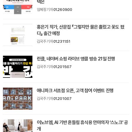
택은
임혜정 기자
01.26 09:00
홍은기 작가, 산문집 『그렇지만 물은 흘렀고 꽃도 폈
다』 출간 예정
김국주 기자
01.23 11:51
린클, 네이버 쇼핑 라이브 앵콜 방송 21일 진행
김국주 기자
01.20 15:07
애니파크 서초점 오픈, 고객 참여 이벤트 진행
김국주 기자
01.20 10:07
이노브엠, AI 기반 흔들림 휴식용 안마의자 ‘스노크’ 공
개