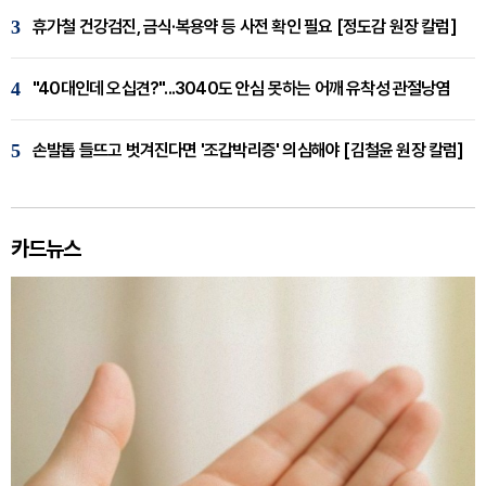
3
휴가철 건강검진, 금식·복용약 등 사전 확인 필요 [정도감 원장 칼럼]
4
"40대인데 오십견?"...3040도 안심 못하는 어깨 유착성 관절낭염
5
손발톱 들뜨고 벗겨진다면 '조갑박리증' 의심해야 [김철윤 원장 칼럼]
카드뉴스