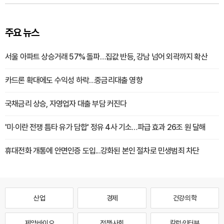
주요 뉴스
서울 아파트 상승거래 57% 돌파…집값 반등, 강남 넘어 외곽까지 확산
카드론 확대에도 수익성 하락…중금리대출 영향
국채금리 상승, 자영업자 대출 부담 커진다
'미·이란 전쟁 틈타 유가 담합' 정유 4사 기소…파급 효과 26조 원 달해
휴대전화 개통에 안면인증 도입...강화된 본인 절차로 민생범죄 차단
산업
경제
건강·의학
제약·바이오
정책·사회
칼럼·인터뷰