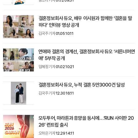
송소라 기자
01.12 09:51
결혼정보회사 듀오, 배우 이시원과 함께한 ‘결혼을 말
하다’ 인터뷰 영상 공개
김국주 기자
01.05 10:11
연애와 결혼의 경계선, 결혼정보회사 듀오 ‘서른너머연
애’ 5부작 공개
임혜정 기자
01.02 10:21
결혼정보회사 듀오, 누적 결혼 5만3000건 달성
김국주 기자
12.30 16:11
모두투어, 마라톤과 휴양을 동시에…‘RUN 사이판 20
26’ 런트립 출시
오하은 기자
12.29 14:11