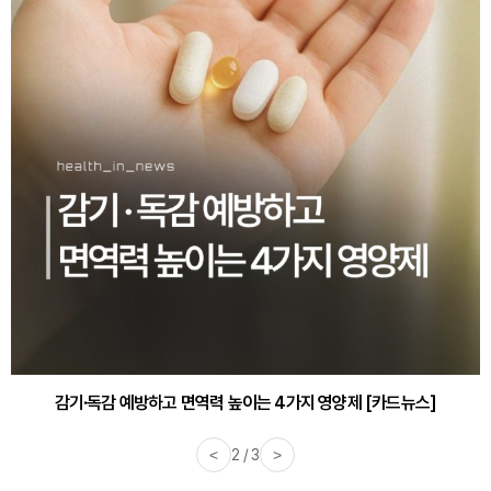
감기·독감 예방하고 면역력 높이는 4가지 영양제 [카드뉴스]
<
3 / 3
>