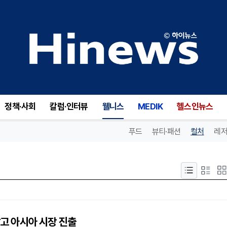
정책·사회
칼럼·인터뷰
웰니스
MEDIK
헬스인뉴스
푸드
뷰티·패션
컬처
레저
잡고 아시아 시장 진출