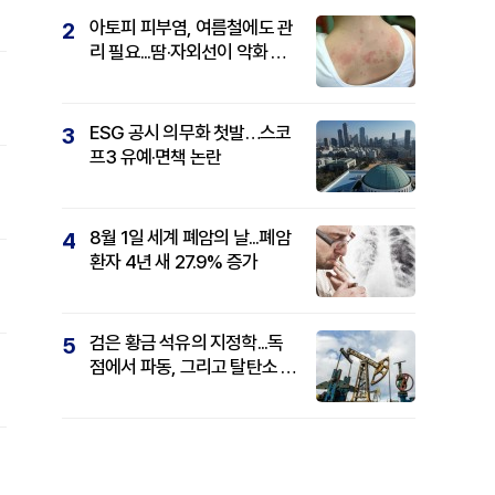
아토피 피부염, 여름철에도 관
2
리 필요...땀·자외선이 악화 요
인
ESG 공시 의무화 첫발…스코
3
프3 유예·면책 논란
8월 1일 세계 폐암의 날...폐암
4
환자 4년 새 27.9% 증가
검은 황금 석유의 지정학...독
5
점에서 파동, 그리고 탈탄소 패
권까지