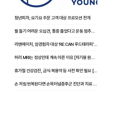
청년피자, 요기요 주문 고객 대상 프로모션 전개
팔 들기 어려운 오십견, 통증 줄었다고 운동 멈추면 안 되는 이유 [이병욱 원장 칼럼]
리엔에이치, 암경험자 대상 ‘RE:CAN 푸드테라피’ 운영
허리 MRI는 정상인데 계속 아픈 이유 [차기용 원장 칼럼]
휴가철 건강검진, 금식·복용약 등 사전 확인 필요 [정도감 원장 칼럼]
손 저림 반복된다면 손목터널증후군 진단과 치료 시기 살펴야 [김동현 원장 칼럼]