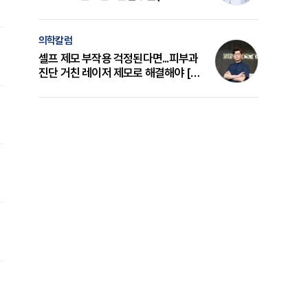
의 원리와 선택 기준 [길건 원장 칼럼]
의학칼럼
셀프 제모 부작용 걱정된다면...피부과
진단 거친 레이저 제모로 해결해야 [변
준석 원장 칼럼]