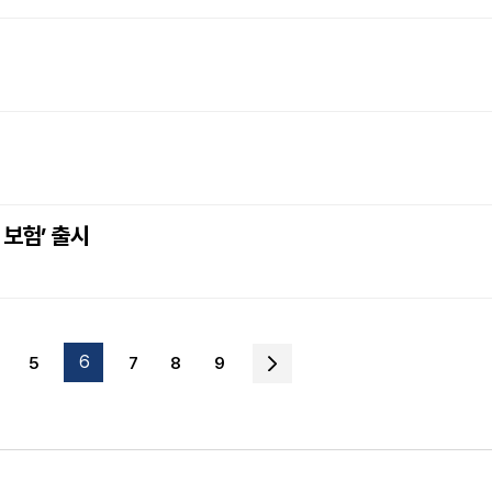
 보험’ 출시
6
5
7
8
9