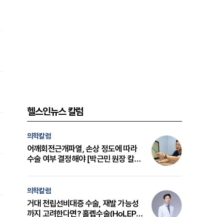
헬스인뉴스 칼럼
의학칼럼
어깨회전근개파열, 손상 정도에 따라
수술 여부 결정해야 [박근민 원장 칼
럼]
의학칼럼
거대 전립선비대증 수술, 재발 가능성
까지 고려한다면? 홀렙수술(HoLEP)