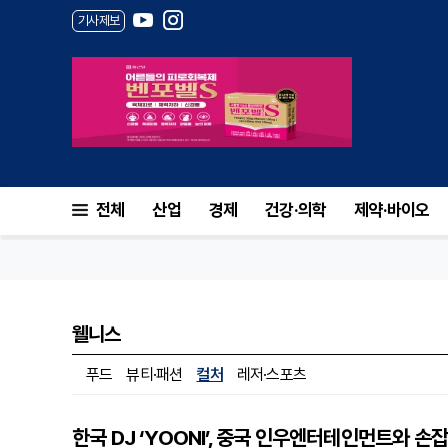
기사제보
전체
산업
경제
건강·의학
제약·바이오
웰니스
푸드
뷰티·패션
컬처
레저·스포츠
한국 DJ ‘YOONI’, 중국 인우엔터테인먼트와 손