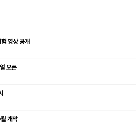
체험 영상 공개
뉴얼 오픈
시
0월 개막